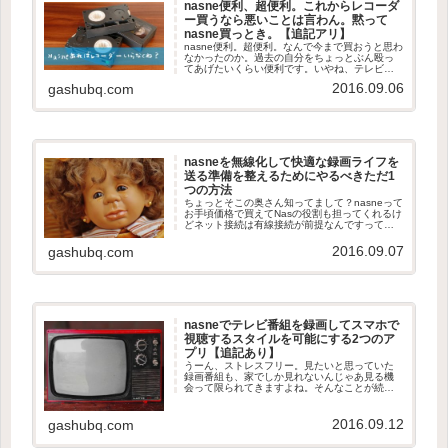
nasne便利、超便利。これからレコーダ
ー買うなら悪いことは言わん。黙って
nasne買っとき。【追記アリ】
nasne便利。超便利。なんで今まで買おうと思わ
なかったのか。過去の自分をちょっとぶん殴っ
てあげたいくらい便利です。いやね、テレビ買
ったまでは良かったんですが、さほどテレビを
2016.09.06
gashubq.com
見る習慣がなかった僕が果たして録画してまで
テレビ番組を見ることがあ...
nasneを無線化して快適な録画ライフを
送る準備を整えるためにやるべきただ1
つの方法
ちょっとそこの奥さん知ってまして？nasneって
お手頃価格で買えてNasの役割も担ってくれるけ
どネット接続は有線接続が前提なんですって
よ。うわー…マジか。いやはや買ってびっくり
見てビックリ。街中至るところに公衆無線LAN
2016.09.07
gashubq.com
が張り巡らされている...
nasneでテレビ番組を録画してスマホで
視聴するスタイルを可能にする2つのア
プリ【追記あり】
うーん、ストレスフリー。見たいと思っていた
録画番組も、家でしか見れないんじゃあ見る機
会って限られてきますよね。そんなことが続く
んじゃあ録画してたことさえ忘れてしまってた
だnasneの容量の無駄遣いをしているだけってこ
とを自覚しなきゃいけませ...
2016.09.12
gashubq.com