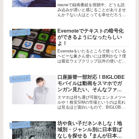
nasneで録画番組を視聴中、どうも読
み込みが遅いと感じることがありませ
んか？ない人はとっても幸せだろうけ
ど、ある人はもうこのイライラ、どこ
にぶつければよかとでしょうね。おそ
らく、nasneを有線接続で楽しめてい
Evernoteでテキストの暗号化
ライフハック
る人にはあまり縁のない悩みな...
ができるようになったらしい
よ！
Evernoteをいたるところで使っている
ヘビーな象さん使いには便利かな？僕
は最近ウェブクリップ以外の使いどこ
ろを考えていて、やっぱりシンプルな
ところ、エントリーの下書き用途とし
てEvernoteって最適解なのかなあ…な
口座振替一部対応！BIGLOBE
ライフハック
んて思ってたところで...
モバイルは動画をスマホでガ
ンガン見たい、そんなファミ
リーにおすすめだよ【格安SIM
スマホは持ち運び可能なエンタメツー
選び#3】
ルや！格安SIMの市場というのは見れ
ば見るほど面白いもので、BIGLOBE
モバイルもそんな市場の中にあってか
なりの存在感を示しています。「MM
総研大賞2017 話題賞」を受賞した
坊や良い子だネンネしな！地
ライフハック
「エンタメフリーオプション」...
域別・ジャンル別に日本昔ば
なしを探せる『まんが日本昔