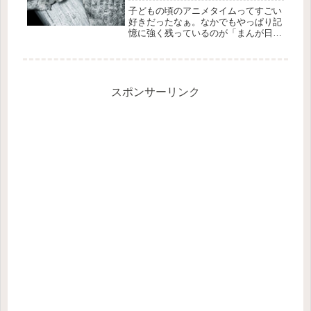
ばなし動画』がスゴい！
子どもの頃のアニメタイムってすごい
好きだったなぁ。なかでもやっぱり記
憶に強く残っているのが「まんが日本
昔ばなし」。今、こういう番組ってあ
るんですか？オープニングテーマ・エ
ンディングテーマともにしっかりと覚
えているのはこの番組くらいなもので
す...
スポンサーリンク