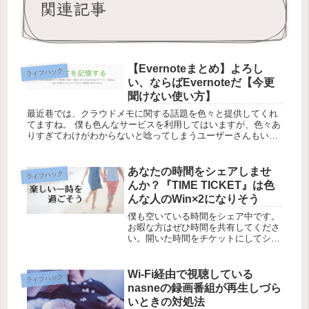
関連記事
【Evernoteまとめ】よろし
ライフハック
い、ならばEvernoteだ【今更
聞けない使い方】
最近巷では、クラウドメモに関する話題を色々と提供してくれ
てますね。 僕も色んなサービスを利用してはいますが、色々あ
りすぎてわけがわからないと唸ってしまうユーザーさんもいら
っしゃったようなので、ここで簡単に『Evernote』がどんなも
のなの...
あなたの時間をシェアしませ
ライフハック
んか？『TIME TICKET』は色
んな人のWin×2になりそう
僕も空いている時間をシェア中です。
お暇な方はぜひ時間を共有してくださ
い。開いた時間をチケットにしてシェ
アできる『Time Ticket』は時間を有
効に活用したい人（ホスト）と、直接
人と会って何かを学びたい人、人恋し
Wi-Fi経由で視聴している
ライフハック
い人…などなど（ゲスト）が...
nasneの録画番組が再生しづら
いときの対処法