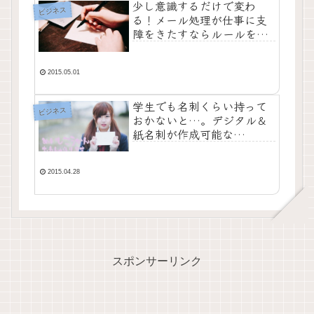
少し意識するだけで変わ
ビジネス
る！メール処理が仕事に支
障をきたすならルールを決
めて取り組んでみよう！
2015.05.01
学生でも名刺くらい持って
ビジネス
おかないと…。デジタル＆
紙名刺が作成可能な
『UNiC』を使って出会いの
場を広げておこうぜ！
2015.04.28
スポンサーリンク