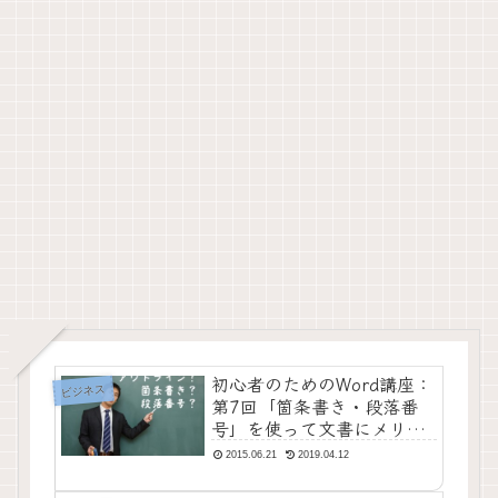
初心者のためのWord講座：
ビジネス
第7回「箇条書き・段落番
号」を使って文書にメリハ
リをつけよう【動画解説】
2015.06.21
2019.04.12