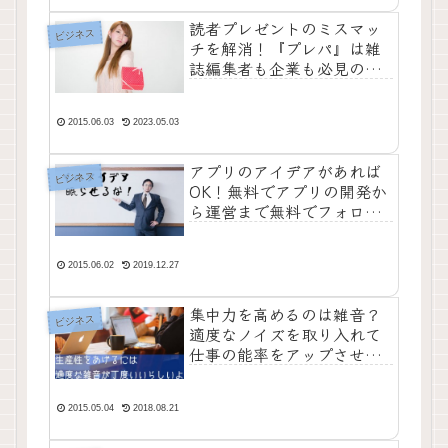
読者プレゼントのミスマッ
ビジネス
チを解消！『プレパ』は雑
誌編集者も企業も必見のサ
ービスだよ！
2015.06.03
2023.05.03
アプリのアイデアがあれば
ビジネス
OK！無料でアプリの開発か
ら運営まで無料でフォロー
してくれる会社「アールテ
ィーブイ」に注目！
2015.06.02
2019.12.27
集中力を高めるのは雑音？
ビジネス
適度なノイズを取り入れて
仕事の能率をアップさせよ
う
2015.05.04
2018.08.21