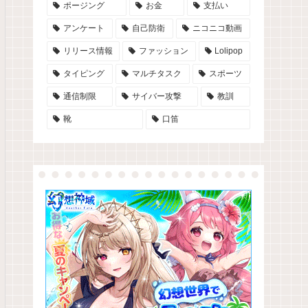
ポージング
お金
支払い
アンケート
自己防衛
ニコニコ動画
リリース情報
ファッション
Lolipop
タイピング
マルチタスク
スポーツ
通信制限
サイバー攻撃
教訓
靴
口笛