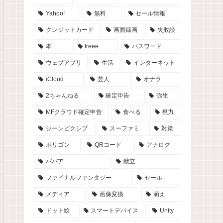
Yahoo!
無料
セール情報
クレジットカード
画面録画
失敗談
本
freee
パスワード
ウェブアプリ
生活
インターネット
iCloud
芸人
オナラ
2ちゃんねる
確定申告
弥生
MFクラウド確定申告
食べる
視力
ジーンピクシブ
スーファミ
対策
ポリゴン
QRコード
アナログ
ババア
献立
ファイナルファンタジー
セール
メディア
画像変換
萌え
ドット絵
スマートデバイス
Unity