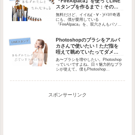
『FireAlpaca』を使ってLINE
①...
スタンプを作るまで：その
①【美術は1】
無料だけど、イイね(・∀・)ｲｲﾈ!!奇遇
にも、僕が愛用している
『FireAlpaca』を、双六さんもパソコ
ンでは使っているようです。こちらの
記事を見ていると、四苦八苦している
のが見て取れます（ごめん、正直フフ
Photoshopのブラシをアルパ
LINEスタンプ
ってなった）。誰しもそうなんで...
カさんで使いたい！ただ指を
咥えて眺めていたってダメな
んだ。走りながら考えろ！
あ〜ブラシを増やしたい。Photoshop
っていいですよね。日々魅力的なブラ
シが使えて。僕もPhotoshop
Elements 12（Windows版）を持って
ます。ほとんど使えないけど…。まさ
に宝の持ち腐れ。使えるようになれば
いいんだろ...
スポンサーリンク