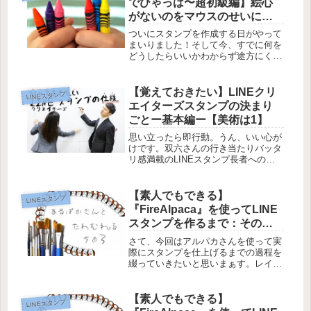
でひゃっは〜超初級編】絵心
がないのをマウスのせいにし
まくる
ついにスタンプを作成する日がやって
まいりました！そして今、すでに何を
どうしたらいいかわからず途方にくれ
ています。見切り発車でスタートし、
スタートライン上で泣きべそをかくの
はよくあることですが、泣いていても
【覚えておきたい】LINEクリ
LINEスタンプ
なにもはじまらないので、空元気で頑
エイターズスタンプの決まり
張...
ごとー基本編ー【美術は1】
思い立ったら即行動。うん、いい心が
けです。双六さんの行き当たりバッタ
リ感満載のLINEスタンプ長者への道
中には、どんなドラマが待ち受けてい
るのか気になるところですが、＠叉京
こと僕も実はこっそりLINEクリエイ
【素人でもできる】
LINEスタンプ
ターズスタンプに参加していました...
『FireAlpaca』を使ってLINE
スタンプを作るまで：その
③【美術は1】
さて、今回はアルパカさんを使って実
際にスタンプを仕上げるまでの過程を
綴っていきたいと思いまぁす。レイヤ
ーやら、塗りつぶしやら、色々な機能
を使ってパパっとイラストを仕上げて
いきましょう。前回までのエントリー
【素人でもできる】
LINEスタンプ
を読んでいない人はこちらから→その