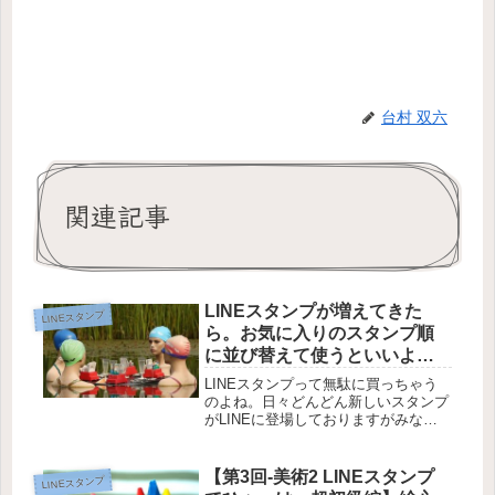
台村 双六
関連記事
LINEスタンプが増えてきた
LINEスタンプ
ら。お気に入りのスタンプ順
に並び替えて使うといいよ。
【今さら聞けない】
LINEスタンプって無駄に買っちゃう
のよね。日々どんどん新しいスタンプ
がLINEに登場しておりますがみなさ
んいかがお使いでしょうか？使えそう
と思って追加したもののあまり使いど
ころがなかったり、逆になんとなく追
【第3回-美術2 LINEスタンプ
LINEスタンプ
加したスタンプが思いのほかレギュ...