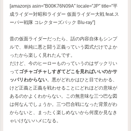
[amazonjs asin=”B00K76N09A” locale=”JP” title=”平
成ライダー対昭和ライダー 仮面ライダー大戦 feat.ス
ーパー戦隊 コレクターズパック Blu-ray”]
昔の仮面ライダーだったら、話の内容自体もシンプ
ルで、単純に悪と闘う正義っていう図式だけでよか
ったから楽しく見れたんです。
だけど、今のヒーローものっていうのはザックリい
って
ゴチャゴチャしすぎてどこを見ればいいのかサ
ッパリわからない
。悪がどれかはひと目でわかる、
けど正義と正義を戦わせることにどれほどの意味が
あるのかよくわからない。この無意味な三つ巴な図
は何なんでしょうか。三つ巴合戦になった背景がわ
からないと、まったく楽しめないから何度か見なき
ゃいけないハメになる。