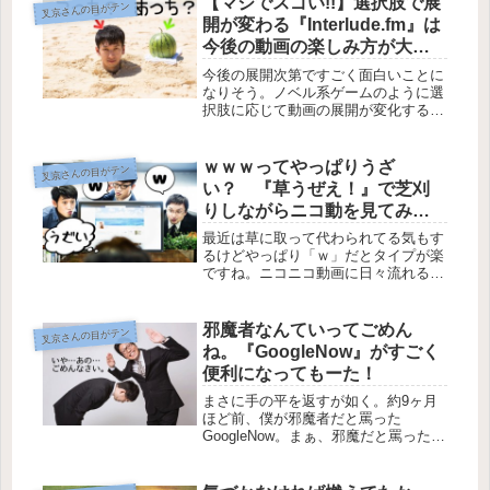
【マジでスゴい!!】選択肢で展
叉京さんの目がテン
開が変わる『Interlude.fm』は
今後の動画の楽しみ方が大き
く変わりそう
今後の展開次第ですごく面白いことに
なりそう。ノベル系ゲームのように選
択肢に応じて動画の展開が変化する
『Interlude.fm』というウェブサービ
スが面白すぎる！しかも、ただ動画の
展開を楽しむだけはなく、自分で選択
ｗｗｗってやっぱりうざ
叉京さんの目がテン
肢に応じた動画制作ができる...
い？ 『草うぜえ！』で芝刈
りしながらニコ動を見てみる
とスッキリするかも！
最近は草に取って代わられてる気もす
るけどやっぱり「ｗ」だとタイプが楽
ですね。ニコニコ動画に日々流れるコ
メントの中でも「ｗ」の数は圧倒的に
多く、逆にそれが邪魔すぎて動画が見
れたものじゃなくなってしまっている
邪魔者なんていってごめん
叉京さんの目がテン
ものもたくさんあります。まぁ、それ
ね。『GoogleNow』がすごく
が...
便利になってもーた！
まさに手の平を返すが如く。約9ヶ月
ほど前、僕が邪魔者だと罵った
GoogleNow。まぁ、邪魔だと罵ったこ
とには相応の理由がありました。そし
てGoogleNowを無効化すべくいくつか
の方法を紹介し、TABROIDでも紹介