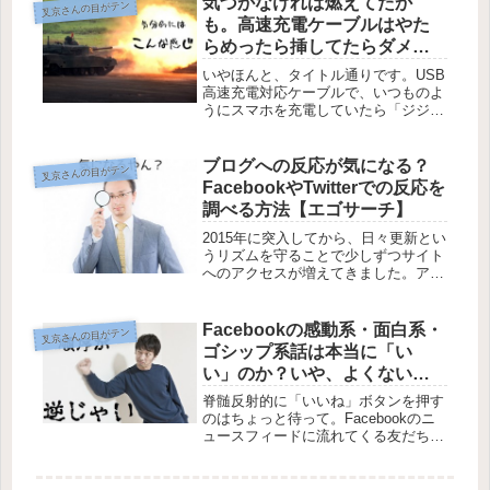
気づかなければ燃えてたか
叉京さんの目がテン
していただけました（金...
も。高速充電ケーブルはやた
らめったら挿してたらダメ
ね。
いやほんと、タイトル通りです。USB
高速充電対応ケーブルで、いつものよ
うにスマホを充電していたら「ジジ
ジ」という音とともに漂うゴムが溶け
る独特のニオイ。まさに珍事。まさか
自分が経験することはないだろうなん
ブログへの反応が気になる？
叉京さんの目がテン
て思ってても、案外経験してしまうこ
FacebookやTwitterでの反応を
と...
調べる方法【エゴサーチ】
2015年に突入してから、日々更新とい
うリズムを守ることで少しずつサイト
へのアクセスが増えてきました。アク
セスが増えてくると次に気になってく
るのが、エントリーがSNSでどれだけ
シェアされるかというところだと思い
Facebookの感動系・面白系・
叉京さんの目がテン
ます。このサイトへのアクセスは...
ゴシップ系話は本当に「い
い」のか？いや、よくないだ
ろう
脊髄反射的に「いいね」ボタンを押す
のはちょっと待って。Facebookのニ
ュースフィードに流れてくる友だちの
投稿にあるリンクの中にはいかにもこ
れは絶対「いいね」なんてしてないだ
ろって情報が混じっていたりします。