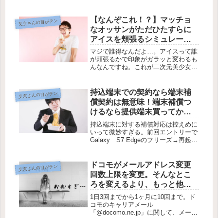
きなことして生きていくのに必要なこ
とって何なんでしょうね。行動力？
やり続けること？ 大半の人は志半ば
【なんぞこれ！？】マッチョ
叉京さんの目がテン
で好きなのに諦めていくことが多いな
なオッサンがただひたすらに
か...
アイスを頬張るシミュレータ
ゲーム『Succulent』
マジで誰得なんだよ…。アイスって誰
【Windows/Mac】
が頬張るかで印象がガラッと変わるも
んなんですね。これが二次元美少女だ
ったら…とか、イケメンだったらどれ
だけの人の心を救えのかと考えると、
なぜこのハードボイルドな見た目のオ
持込端末での契約なら端末補
叉京さんの目がテン
ッサンがチョイスされたのかますます
償契約は無意味！端末補償つ
わ...
けるなら提供端末買ってから
OK【格安SIM契約の注意点】
持込端末に対する補償対応は控えめに
いって微妙すぎる。前回エントリーで
Galaxy S7 Edgeのフリーズ→再起動
を初期化で解決しようとしてできなか
ったということをお伝えしました。そ
うなると個人として残された選択肢は
ドコモがメールアドレス変更
叉京さんの目がテン
端末補償を利用するか、は...
回数上限を変更。そんなとこ
ろを変えるより、もっと他に
やることあるんじゃない？
1日3回までから1ヶ月に10回まで。ド
【迷惑メール】
コモのキャリアメール
「@docomo.ne.jp」に関して、メール