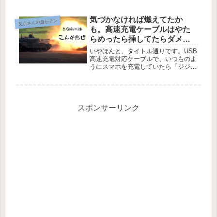
アドレス変更はこれまで1日あたり3回
までの変更が可能でしたが、2015年4
月1日から、これまでの仕様に加えて
気づかなければ燃えてたか
叉京さんの目がテン
月上限が追加されました。＜変...
も。高速充電ケーブルはやた
らめったら挿してたらダメ
ね。
いやほんと、タイトル通りです。USB
高速充電対応ケーブルで、いつものよ
うにスマホを充電していたら「ジジ
ジ」という音とともに漂うゴムが溶け
る独特のニオイ。まさに珍事。まさか
自分が経験することはないだろうなん
て思ってても、案外経験してしまうこ
と...
スポンサーリンク