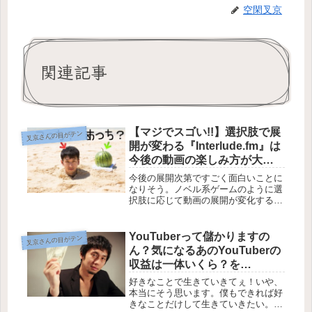
空閑叉京
関連記事
【マジでスゴい!!】選択肢で展
叉京さんの目がテン
開が変わる『Interlude.fm』は
今後の動画の楽しみ方が大き
く変わりそう
今後の展開次第ですごく面白いことに
なりそう。ノベル系ゲームのように選
択肢に応じて動画の展開が変化する
『Interlude.fm』というウェブサービ
スが面白すぎる！しかも、ただ動画の
展開を楽しむだけはなく、自分で選択
YouTuberって儲かりますの
叉京さんの目がテン
肢に応じた動画制作ができる...
ん？気になるあのYouTuberの
収益は一体いくら？を
『SOCIAL BLADE』で調べて
好きなことで生きていきてぇ！いや、
みた【好きなことで生きてい
本当にそう思います。僕もできれば好
きなことだけして生きていきたい。好
く】