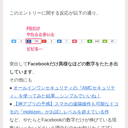
このエントリーに関する反応が以下の通り。
突出して
Facebookだけ異様なほどの数字をたたき出
しています
。
その他にも
●
オールインワンセキュリティの『AMCセキュリテ
ィ』を使ってみた結果…シンプルでいいね！
●
【神アプリの予感】スマホの遠隔操作も可能なドコ
モの『mobizen』がお試しレベルを超えている件
など、やたらとFacebookの数字だけが伸びている現
象はいったいどういう理由なのかが知りたくて試し