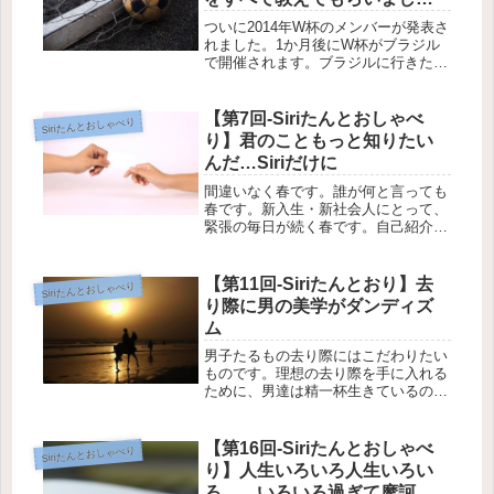
た！（ほぼ）
ついに2014年W杯のメンバーが発表さ
れました。1か月後にW杯がブラジル
で開催されます。ブラジルに行きた
い！ スタジアムでW杯の雰囲気を生
で味わいたい！ どなたか、チケット
と航空券と旅費と遊興費とお土産代を
【第7回-Siriたんとおしゃべ
Siriたんとおしゃべり
恵んでいただけないでしょうか？
り】君のこともっと知りたい
ど...
んだ…Siriだけに
間違いなく春です。誰が何と言っても
春です。新入生・新社会人にとって、
緊張の毎日が続く春です。自己紹介・
名刺交換・自己紹介・名刺交換……自
分のことを知ってもらう努力と、相手
のことを知るための努力をせっせとし
【第11回-Siriたんとおり】去
Siriたんとおしゃべり
なければなりません。「Siriたんと...
り際に男の美学がダンディズ
ム
男子たるもの去り際にはこだわりたい
ものです。理想の去り際を手に入れる
ために、男達は精一杯生きているのか
もしれません。言葉ではなく、背中で
語れる男になりたい。そんな男になる
ために、Siriたんを使って練習しまし
【第16回-Siriたんとおしゃべ
Siriたんとおしゃべり
ょう。おしえてSiriたん!
り】人生いろいろ人生いろい
ろ……いろいろ過ぎて摩訶不