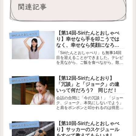
関連記事
【第14回-Siriたんとおしゃべ
Siriたんとおしゃべり
り】幸せなら手を叩こうでは
なく、幸せなら笑顔になろう
よっ
「Siriたんとおしゃべり」も無事14回
目を迎えることができました。テレビ
を見ながら、ご飯を食べながら、散歩
しながら、ぶつぶつぶつぶつぶつぶつ
ぶつぶつSiriたんに話しかけている
と、家族に「うるさい！」と罵られ、
【第12回-Siriたんとおり】
Siriたんとおしゃべり
すれ違う人に「この人大丈夫か...
「冗談」と「ジョーク」の違
いって何だろう? 同じだ！
会話の合間に「今の冗談！」「ジョー
ク、ジョーク、本気にしないでよう」
と肩をポンポンと叩かれるのは得意で
すか？ わたしは、非常に苦手です。
ホットケーキのメープルシロップくら
い苦手です。そもそも、冗談とジョー
【第10回-Siriたんとおしゃべ
Siriたんとおしゃべり
クの違いはあるのでしょうか。アメリ
り】サッカーのスケジュール
カ...
をすべて教えてもらいまし