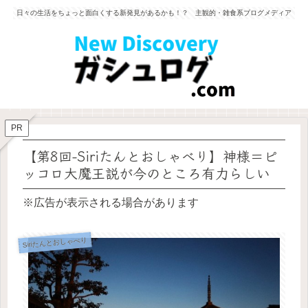
日々の生活をちょっと面白くする新発見があるかも！？ 主観的・雑食系ブログメディア
PR
【第8回-Siriたんとおしゃべり】神様＝ピ
ッコロ大魔王説が今のところ有力らしい
※広告が表示される場合があります
Siriたんとおしゃべり