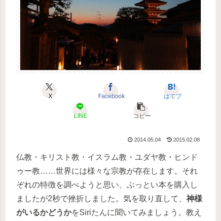
X
Facebook
はてブ
LINE
コピー
2014.05.04
2015.02.08
仏教・キリスト教・イスラム教・ユダヤ教・ヒンド
ゥー教……世界には様々な宗教が存在します。それ
ぞれの特徴を調べようと思い、ぶっとい本を購入し
ましたが2秒で挫折しました。気を取り直して、
神様
がいるかどうか
をSiriたんに聞いてみましょう。教え