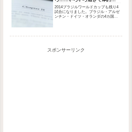
思議
2014ブラジルワールドカップも残り4
試合になりました。ブラジル・アルゼ
ンチン・ドイツ・オランダの4カ国が
生き残っています。日本代表は残念な
結果に終わりましたが、4年後のロシ
アワールドカップで大躍進するための
伏線と考えることにしましょう。そ...
スポンサーリンク