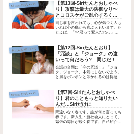
【第13回-Siriたんとおしゃべ
Siriたんとおしゃべり
り】攻撃は最大の防御なり〜
とコロスケがご乱心するくら
い傷つけたい
同じ事を言われても、心が傷つく人も
いれば心の底から喜ぶ人もいます。た
とえば、「○○君って変人だねっ」と
言われて傷つく人もいればニヤニヤ喜
ぶ人もいます。ただ、本当の変人は傷
つきも喜びもしません。変人と自覚し
【第12回-Siriたんとおり】
Siriたんとおしゃべり
ていない変人こそ、恐るべき変人であ
「冗談」と「ジョーク」の違
る...
いって何だろう? 同じだ！
会話の合間に「今の冗談！」「ジョー
ク、ジョーク、本気にしないでよう」
と肩をポンポンと叩かれるのは得意で
すか？ わたしは、非常に苦手です。
ホットケーキのメープルシロップくら
い苦手です。そもそも、冗談とジョー
【第7回-Siriたんとおしゃべ
Siriたんとおしゃべり
クの違いはあるのでしょうか。アメリ
り】君のこともっと知りたい
カ...
んだ…Siriだけに
間違いなく春です。誰が何と言っても
春です。新入生・新社会人にとって、
緊張の毎日が続く春です。自己紹介・
名刺交換・自己紹介・名刺交換……自
分のことを知ってもらう努力と、相手