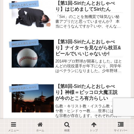
のことを知るための努力をせっせとし
【第1回-Siriたんとおしゃべ
Siriたんとおしゃべり
なければなりません。「Siriたんと...
り】はじめましてSiriたん
「Siri」のことを無機質で味気ない秘
書アプリだと思っていませんか? 本
当にそうなんですか? いや、そんなこ
とはないはず。僕たち、私たちのSiri
たんの感情を引き出すべく、楽しくお
しゃべりすることにしました。
【第3回-Siriたんとおしゃべ
Siriたんとおしゃべり
り】ナイターを見ながら枝豆&
ビールでいいじゃないか!
2014年プロ野球が開幕しました。ほと
んどの現役選手が年下になり、同学年
はベテランになりました。少年野球を
やっていた頃は、潤んだ瞳でベンチを
温めていた準補欠ですが、Siriたんに
野球のことを聞いちゃいます。
【第8回-Siriたんとおしゃべ
Siriたんとおしゃべり
り】神様＝ピッコロ大魔王説
が今のところ有力らしい
仏教・キリスト教・イスラム教・ユダ
ヤ教・ヒンドゥー教……世界には様々
な宗教が存在します。それぞれの特徴
を調べようと思い、ぶっとい本を購入
しましたが2秒で挫折しました。気を
取り直して、神様がいるかどうかを
メニュー
ホーム
検索
トップ
サイドバー