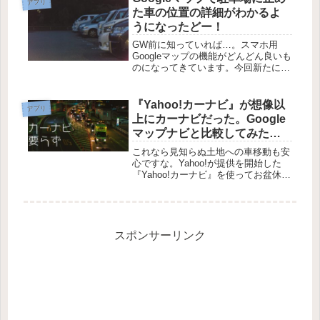
アプリ
た車の位置の詳細がわかるよ
うになったどー！
GW前に知っていれば…。スマホ用
Googleマップの機能がどんどん良いも
のになってきています。今回新たに利
用できるようになった「駐車場の場所
を保存」機能を活用すれば、だだっ広
い駐車場に車やバイクを止めたとして
『Yahoo!カーナビ』が想像以
アプリ
も、車どこに止めたっけ？と探す必...
上にカーナビだった。Google
マップナビと比較してみたよ
【Android/iPhone】
これなら見知らぬ土地への車移動も安
心ですな。Yahoo!が提供を開始した
『Yahoo!カーナビ』を使ってお盆休み
にちょっと遠出してみました。今回は
『Y!ナビ』の使用感をGoogleマップナ
ビとの比較も合わせて紹介していきま
す。
スポンサーリンク