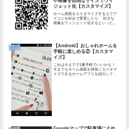
や画像を自由なサイズでウィ
ジェット化【カスタマイズ】
ホーム画面をカスタマイズする上でア
イコンを好みで変更したり、 好きな
画像をウィジェット化するといったこ
とを 以前紹介しました。 ●アイコン
を自作テキスト化 ●好きなサイズでア
プリをウィジェット化 ●ADWでのア
イコンカスタマイズの基本 など...
【Android】おしゃれホームを
アプリ
手軽に楽しめる②【カスタマ
イズ】
これは今までで1番手軽でいいかも！
今までもホーム画面を簡単にカスタマ
イズできるホームアプリを紹介してき
ましたが、『coromo』はその中でも1
番使いやすそう。特に女性が喜びそう
なデザインが多そうですよ〜。※これ
まで紹介してきたホームカスタム...
Googleマップで駐車場に止め