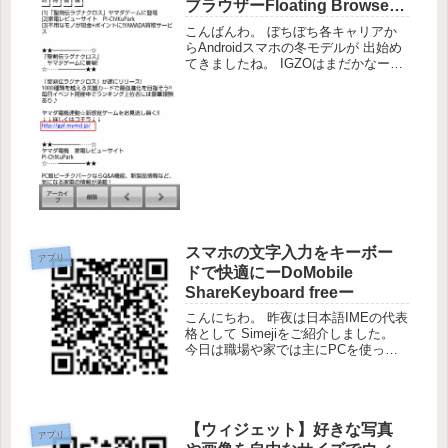
ブラウザーFloating Browser
Flux!ー
こんばんわ。 ぼちぼち各キャリアか
らAndroidスマホの冬モデルが 出始め
てきましたね。 IGZOはまだかなー。
みなさんはAndroidスマホのブラウザ
アプリは何を使っていますか？ ドル
フィン・jig・Chrome・Operaなど素晴
ら...
スマホの文字入力をキーボー
アプリ
ドで快適にーDoMobile
ShareKeyboard freeー
こんにちわ。 昨夜は日本語IMEの代表
格として Simejiをご紹介しました。
今日は職場や家では主にPCを使って
いるという人にとっては 非常に使い
勝手のいいアプリを紹介します。
DoMobile ShareKeyboard free ※ア...
【ウィジェット】好きな写真
アプリ