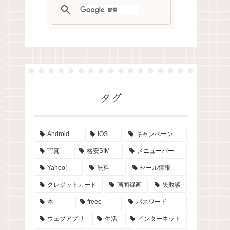
タグ
Android
iOS
キャンペーン
写真
格安SIM
メニューバー
Yahoo!
無料
セール情報
クレジットカード
画面録画
失敗談
本
freee
パスワード
ウェブアプリ
生活
インターネット