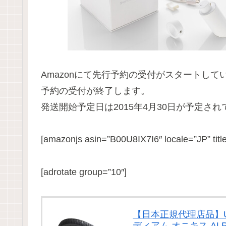
Amazonにて先行予約の受付がスタートし
予約の受付が終了します。
発送開始予定日は2015年4月30日が予定さ
[amazonjs asin=”B00U8IX7I6″ locale=”JP” 
[adrotate group=”10″]
【日本正規代理店品】UP 
ディアム オニキス ALP