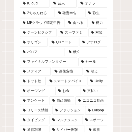
iCloud
芸人
オナラ
2ちゃんねる
確定申告
弥生
MFクラウド確定申告
食べる
視力
ジーンピクシブ
スーファミ
対策
ポリゴン
QRコード
アナログ
ババア
献立
ファイナルファンタジー
セール
メディア
画像変換
萌え
ドット絵
スマートデバイス
Unity
ポージング
お金
支払い
アンケート
自己防衛
ニコニコ動画
リリース情報
ファッション
Lolipop
タイピング
マルチタスク
スポーツ
通信制限
サイバー攻撃
教訓