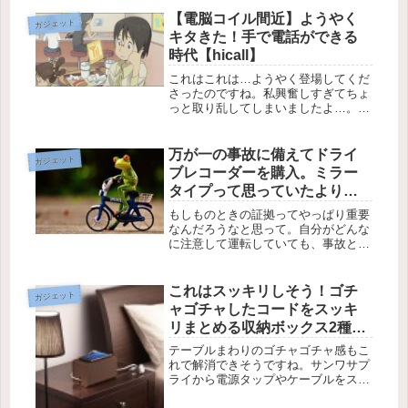
Bluetooth経由で専用アプリと連携す
ることで、大事なモノの紛失を未然に
【電脳コイル間近】ようやく
ガジェット
防ぐことを目的としたサービスです...
キタきた！手で電話ができる
時代【hicall】
これはこれは…ようやく登場してくだ
さったのですね。私興奮しすぎてちょ
っと取り乱してしまいましたよ…。ち
ょうど約1年前に書いた記事で、日本
でも発売されたらいいな〜なんていっ
てたあの夢の手袋がAmazonにありま
万が一の事故に備えてドライ
ガジェット
したぞ！
ブレコーダーを購入。ミラー
タイプって思っていたより便
利だった件
もしものときの証拠ってやっぱり重要
なんだろうなと思って。自分がどんな
に注意して運転していても、事故とい
うのは起きるときは起きてしまうんで
す。まあ、僕はこれまで14年近く運転
してきましたが幸いなことに事故を起
これはスッキリしそう！ゴチ
ガジェット
こしたことはありませんが、今後も
ャゴチャしたコードをスッキ
起...
リまとめる収納ボックス2種類
がサンワサプライより発売
テーブルまわりのゴチャゴチャ感もこ
れで解消できそうですね。サンワサプ
ライから電源タップやケーブルをスッ
キリ収納できるミニサイズのケーブル