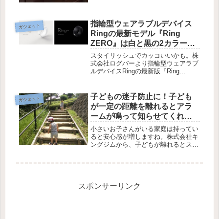
＆タップ収納ボックス「CB-BOXP7シ
リーズ」「CB-BOXP8シリーズ」の2
種類が発売されました。狭...
指輪型ウェアラブルデバイス
ガジェット
Ringの最新モデル『Ring
ZERO』は白と黒の2カラー！
Amazonで先行予約がスター
スタイリッシュでカッコいいかも。株
ト！
式会社ログバーより指輪型ウェアラブ
ルデバイスRingの最新版『Ring
ZERO』がアメリカテキサス州オース
ティンにて開催されているSXSW（サ
ウスバイサウスウェスト）で発表され
子どもの迷子防止に！子ども
ガジェット
ました。
が一定の距離を離れるとアラ
ームが鳴って知らせてくれる
『デジタルまいごひも』
小さいお子さんがいる家庭は持ってい
ると安心感が増しますね。株式会社キ
ングジムから、子どもが離れるとスマ
ートフォンのアラームが鳴っていなく
なったことを知らせる『デジタルまい
ごひも』が2015年5月15日（金）に発
売が開始されます。「デジタルま...
スポンサーリンク