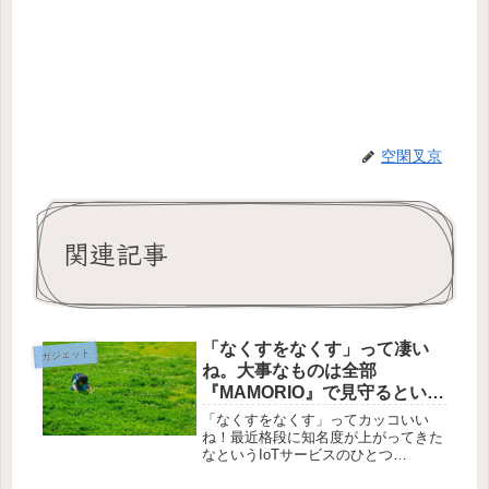
空閑叉京
関連記事
「なくすをなくす」って凄い
ガジェット
ね。大事なものは全部
『MAMORIO』で見守るといい
よ
「なくすをなくす」ってカッコいい
ね！最近格段に知名度が上がってきた
なというIoTサービスのひとつ
『MAMORIO』。世界最小のタグを