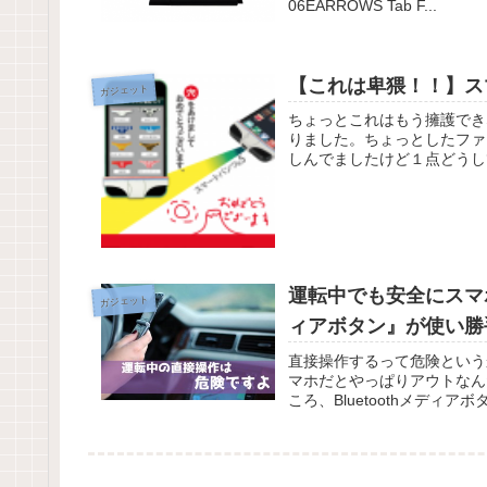
06EARROWS Tab F...
【これは卑猥！！】ス
ガジェット
ちょっとこれはもう擁護でき
りました。ちょっとしたファッシ
しんでましたけど１点どうし
運転中でも安全にスマホ・
ガジェット
ィアボタン』が使い勝
直接操作するって危険という
マホだとやっぱりアウトなん
ころ、Bluetoothメディ