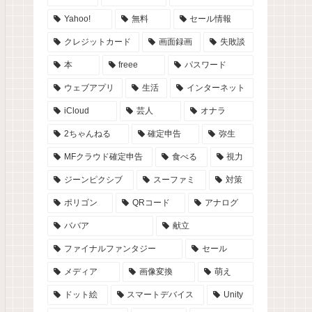
Yahoo!
無料
セール情報
クレジットカード
画面録画
失敗談
本
freee
パスワード
ウェブアプリ
生活
インターネット
iCloud
芸人
オナラ
2ちゃんねる
確定申告
弥生
MFクラウド確定申告
食べる
視力
ジーンピクシブ
スーファミ
対策
ポリゴン
QRコード
アナログ
ババア
献立
ファイナルファンタジー
セール
メディア
画像変換
萌え
ドット絵
スマートデバイス
Unity