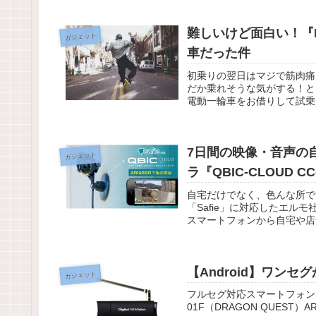
難しいけど面白い！『Ni
ガジェット
車だった件
初乗りの翌日はマジで筋肉痛
だか乗れそうな気がする！という
電動一輪車をお借りして試乗
7日間の映像・音声の
ガジェット
ラ『QBIC-CLOUD 
自宅だけでなく、色んな所で
「Safie」に対応したエルモ
スマートフォンから自宅や店
【Android】ワンセ
ガジェット
フルセグ対応スマートフォン・タ
01F（DRAGON QUEST）ARRO