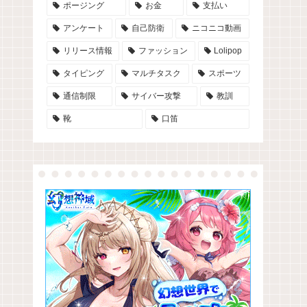
ポージング
お金
支払い
アンケート
自己防衛
ニコニコ動画
リリース情報
ファッション
Lolipop
タイピング
マルチタスク
スポーツ
通信制限
サイバー攻撃
教訓
靴
口笛