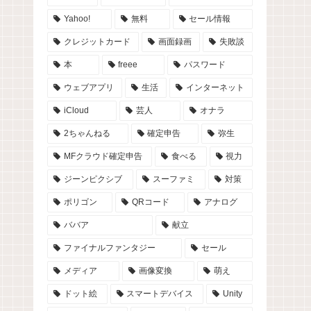
Yahoo!
無料
セール情報
クレジットカード
画面録画
失敗談
本
freee
パスワード
ウェブアプリ
生活
インターネット
iCloud
芸人
オナラ
2ちゃんねる
確定申告
弥生
MFクラウド確定申告
食べる
視力
ジーンピクシブ
スーファミ
対策
ポリゴン
QRコード
アナログ
ババア
献立
ファイナルファンタジー
セール
メディア
画像変換
萌え
ドット絵
スマートデバイス
Unity