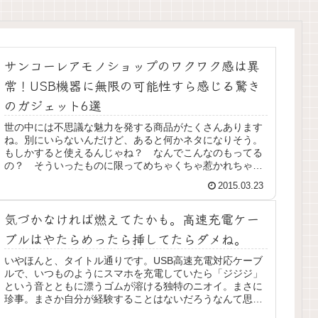
サンコーレアモノショップのワクワク感は異
常！USB機器に無限の可能性すら感じる驚き
のガジェット6選
世の中には不思議な魅力を発する商品がたくさんあります
ね。別にいらないんだけど、あると何かネタになりそう。
もしかすると使えるんじゃね？ なんでこんなのもってる
の？ そういったものに限ってめちゃくちゃ惹かれちゃっ
たりします。「サンコーレアモノシ...
2015.03.23
気づかなければ燃えてたかも。高速充電ケー
ブルはやたらめったら挿してたらダメね。
いやほんと、タイトル通りです。USB高速充電対応ケーブ
ルで、いつものようにスマホを充電していたら「ジジジ」
という音とともに漂うゴムが溶ける独特のニオイ。まさに
珍事。まさか自分が経験することはないだろうなんて思っ
てても、案外経験してしまうこと...