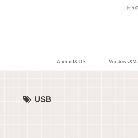
日々
Android&iOS
Windows&M
USB