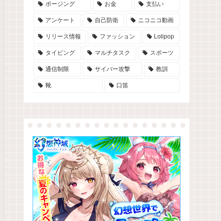
ポージング
お金
支払い
アンケート
自己防衛
ニコニコ動画
リリース情報
ファッション
Lolipop
タイピング
マルチタスク
スポーツ
通信制限
サイバー攻撃
教訓
靴
口笛