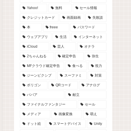
Yahoo!
無料
セール情報
クレジットカード
画面録画
失敗談
本
freee
パスワード
ウェブアプリ
生活
インターネット
iCloud
芸人
オナラ
2ちゃんねる
確定申告
弥生
MFクラウド確定申告
食べる
視力
ジーンピクシブ
スーファミ
対策
ポリゴン
QRコード
アナログ
ババア
献立
ファイナルファンタジー
セール
メディア
画像変換
萌え
ドット絵
スマートデバイス
Unity