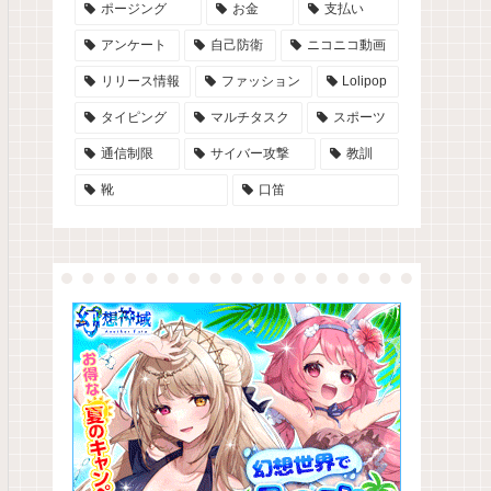
ポージング
お金
支払い
アンケート
自己防衛
ニコニコ動画
リリース情報
ファッション
Lolipop
タイピング
マルチタスク
スポーツ
通信制限
サイバー攻撃
教訓
靴
口笛