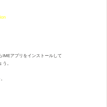
ion
IMEアプリをインストールして
ょう。
レ。