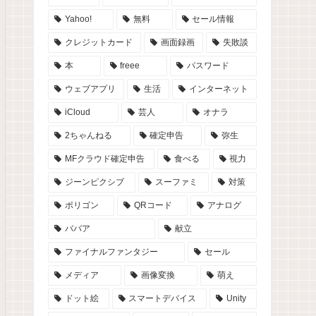
Yahoo!
無料
セール情報
クレジットカード
画面録画
失敗談
本
freee
パスワード
ウェブアプリ
生活
インターネット
iCloud
芸人
オナラ
2ちゃんねる
確定申告
弥生
MFクラウド確定申告
食べる
視力
ジーンピクシブ
スーファミ
対策
ポリゴン
QRコード
アナログ
ババア
献立
ファイナルファンタジー
セール
メディア
画像変換
萌え
ドット絵
スマートデバイス
Unity