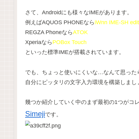
さて、Androidにも様々なIMEがあります。
例えばAQUOS PHONEなら
iWnn IME-SH edit
REGZA Phoneなら
ATOK
Xperiaなら
POBox Touch
といった標準IMEが搭載されています。
でも、ちょっと使いにくいな…なんて思ったら
自分にピッタリの文字入力環境を構築しまし
幾つか紹介していく中のまず最初の1つがコ
Simeji
です。