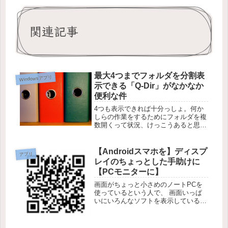
関連記事
最大4つまでフォルダを分割表
Windowsアプリ
示できる「Q-Dir」がなかなか
便利な件
4つも表示できれば十分っしょ。何か
しらの作業をするためにフォルダを複
数開くって状況、けっこうあると思い
ます。2つのフォルダ間でのみデータ
を移動させるとか、その程度の作業な
らフォルダを2つ開いていてもいいで
【Androidスマホを】ディスプ
アプリ
しょう。しかし、それ以上のフォルダ
レイのちょっとした手助けに
を...
【PCモニターに】
画面がちょっと小さめのノートPCを
使っているという人で、 画面いっぱ
いにいろんなソフトを表示していると
いう人なら、 あとちょっと画面が大
きかったらいいのになぁなんて思っち
ゃう人も いるかもしれませんね。 だ