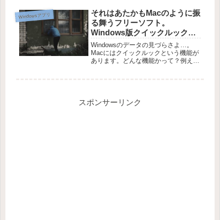
れているOfficeアプリ、Office互換の
あるアプリでの作業にはイライラさせ
それはあたかもMacのように振
Windowsアプリ
られることの方が...
る舞うフリーソフト。
Windows版クイックルックは
コレだ！
Windowsのデータの見づらさよ…。
Macにはクイックルックという機能が
あります。どんな機能かって？例えば
それがWordファイルなら、Wordを起
動せずともその中身を見ることができ
る。例えばそれがMP3なら、iTunesや
音楽プレイヤーア...
スポンサーリンク