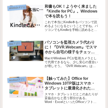
けど、モニターを買うほどの用途も
和書もOK！ようやく来ました
な...
Windowsアプリ
『Kindle for PC』。Windows
で本を読もう！
これで本当にKindle本をパソコンで読
めるようになるということですね。パ
ソコンでもKindleを手軽に読めるとい
うことで、以前Kindle Cloud Readerを
紹介しましたが、実はこの方法で読め
るものはコミックなどのごくごく一部
パソコンを監視カメラ代わり
Macアプリ
に過...
に！『DVR.Webcam』でスマ
ホから自宅の様子をチェッ
ク！
MacやWindows PCが監視カメラとし
て代用できるなら、少し安心の度合い
が増しそう。『DVR.Webcam』は
Macに接続しているウェブカメラの映
像を録画して保存してくれるアプリで
す。特に普段から家の鍵しめてきたっ
【触ってみた】Office for
Windowsアプリ
け？ と不安がってい...
Windows 10TP版はスマホ・
タブレットに最適化された
Officeらしい【Windows】
スマホ・タブレットだとこのあたりが
妥協点かなと思う部分がある。
Word・ExcelといったOfficeソフトも
年々進化していますね。今リリースさ