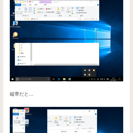
縦帯だと…