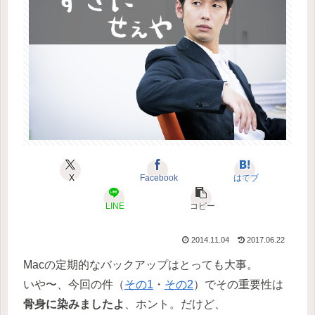
X
Facebook
はてブ
LINE
コピー
2014.11.04
2017.06.22
Macの定期的なバックアップはとっても大事。
いや〜、今回の件（
その1
・
その2
）でその重要性は
骨身に染みましたよ
、ホント。だけど、