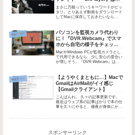
300以上の動画共有サイトに対
まさに万能っていうキーワードがピッ
応！
タリ。とりあえず動画をダウンロード
してMacに保存しておきたいなら
『5KPlayer』を試してみましょう。動
画の再生はもちろん、音楽・DVD・イ
ンターネットラジオの再生にも対応し
パソコンを監視カメラ代わり
Macアプリ
ています。マルチメディアプレ...
に！『DVR.Webcam』でスマ
ホから自宅の様子をチェッ
ク！
MacやWindows PCが監視カメラとし
て代用できるなら、少し安心の度合い
が増しそう。『DVR.Webcam』は
Macに接続しているウェブカメラの映
像を録画して保存してくれるアプリで
す。特に普段から家の鍵しめてきたっ
【ようやくまともに…】Macで
Macアプリ
け？ と不安がってい...
GmailはAirMailがイイ感じ
【Gmailクライアント】
こんばんわ。 久々の記事更新です。
最近はウェブ系の記事ばかりで本の仕
事を久々にやると、徹夜が身体にかな
り応えました叉京です。 さて、今日
はMac用Gmailクライアントを1つ紹介
します。 Airmailという名のこのアプ
リ、以前から紹介し...
スポンサーリンク