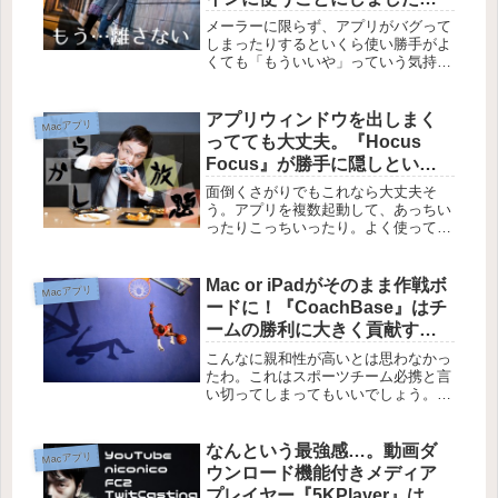
【惚れなおした】
メーラーに限らず、アプリがバグって
しまったりするといくら使い勝手がよ
くても「もういいや」っていう気持ち
になってしまいます。『Airmail』も例
外ではなく、便利なのにバグってしま
い1年近く標準のMail.appに戻してい
アプリウィンドウを出しまく
Macアプリ
ました。先日、Air...
ってても大丈夫。『Hocus
Focus』が勝手に隠しといて
くれるよ【Mac】
面倒くさがりでもこれなら大丈夫そ
う。アプリを複数起動して、あっちい
ったりこっちいったり。よく使ってい
る間はいいけど、開きっぱなしで使わ
ないアプリってけっこうある気がす
る。『Hocus Focus』は開きっぱなし
Mac or iPadがそのまま作戦ボ
Macアプリ
のアプリが一定時間アクティブに...
ードに！『CoachBase』はチ
ームの勝利に大きく貢献する
アプリだ！【Mac/iPad】
こんなに親和性が高いとは思わなかっ
たわ。これはスポーツチーム必携と言
い切ってしまってもいいでしょう。
『CoachBase』は様々なスポーツに対
応した作戦ボードアプリ。ホワイトボ
ードに水性ペンで作戦行動をシミュレ
なんという最強感…。動画ダ
Macアプリ
ーションしていた世代からすると...
ウンロード機能付きメディア
プレイヤー『5KPlayer』は