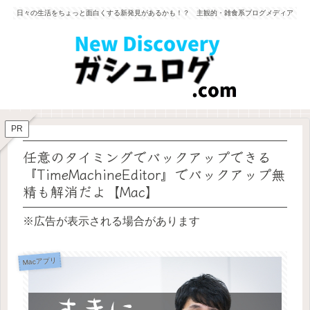
日々の生活をちょっと面白くする新発見があるかも！？ 主観的・雑食系ブログメディア
PR
任意のタイミングでバックアップできる
『TimeMachineEditor』でバックアップ無
精も解消だよ【Mac】
※広告が表示される場合があります
Macアプリ