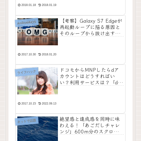
なら…】
2018.01.18
2018.01.19
【考察】Galaxy S7 Edgeが
Android&iOS
再起動ループに陥る原因と
そのループから抜け出す方
法【スマホ全般】
2017.10.30
2018.01.20
ドコモからMNPしたらdア
ライフハック
カウントはどうすればい
い？利用サービスは？「dア
カウント継続利用手続き」
で解決するよ！
2017.10.15
2022.09.13
絶望感と達成感を同時に味
ネットで話題
わえる！「あごだしチャレ
ンジ」600m分のスクロー
ルで6万円獲得のチャンス！