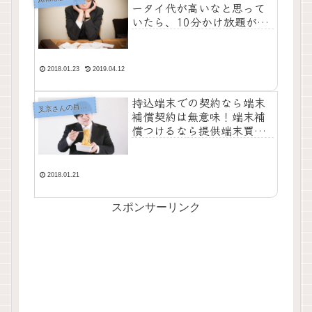
ータイ代が高いなと思って
いたら、10分かけ放題が機
能していなかった話
2018.01.23
2019.04.12
持込端末での契約なら端末
叉
京さんの目がテン
補償契約は無意味！端末補
償つけるなら提供端末買っ
てからOK【格安SIM契約の
注意点】
2018.01.21
スポンサーリンク