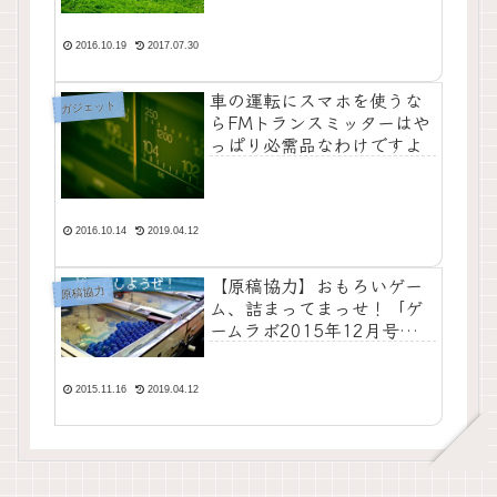
いいよ
2016.10.19
2017.07.30
車の運転にスマホを使うな
ガジェット
らFMトランスミッターはや
っぱり必需品なわけですよ
2016.10.14
2019.04.12
【原稿協力】おもろいゲー
原稿協力
ム、詰まってまっせ！「ゲ
ームラボ2015年12月号」
11月16日本日発売！
2015.11.16
2019.04.12