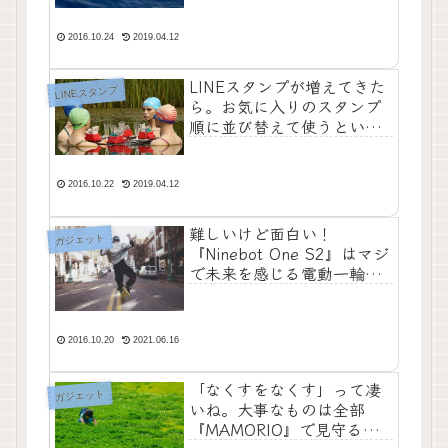
2016.10.24
2019.04.12
LINEスタンプが増えてきた
LINEスタンプ
ら。お気に入りのスタンプ
順に並び替えて使うといい
よ。【今さら聞けない】
2016.10.22
2019.04.12
難しいけど面白い！
ガジェット
『Ninebot One S2』はマジ
で未来を感じる電動一輪車
だった件
2016.10.20
2021.06.16
「なくすをなくす」って凄
ガジェット
いね。大事なものは全部
『MAMORIO』で見守ると