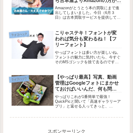
ら古本屋よりAmazonの方がお
得っぽいぞ！
Amazonがとうとう本の買取にまで進
出してしまいました。今日（6月３
日）は古本買取サービスを提供してい
る企業にとって激震が走ったといって
もいいですね。不要になった本の買取
をAmazonがやってくれます。事前に
こりゃステキ！フォントが変
ライフハック
おおよそどれくらいで売ることが...
われば気分も変わるね！【フ
リーフォント】
やっぱフォントは多い方が楽しいね。
フォントの魅力に気付いたら、今すぐ
そのMSゴシックを捨て去るのですよ
ドドリアさん。って叫びたくなるくら
いフォントの種類が増えると文字を打
つのが楽しくなります。今回はすぐに
【やっぱり最高】写真、動画
ライフハック
でも追加したいフリーフォントを紹介
管理はGoogleフォトにまかせ
し...
ておけばいいんだ、何も問題
ないんだ。【今さら聞けな
やっぱりこれが1番簡単で最強！
い】
QuickPicと聞いて「高速ギャラリーア
プリ」と返せる人ってきっと、
Androidスマホを古き時代から使用し
てきた人だと思います。僕もこれまで
随分と長い間、このQuickPicを愛用し
てきた1人です。たとえO...
スポンサーリンク