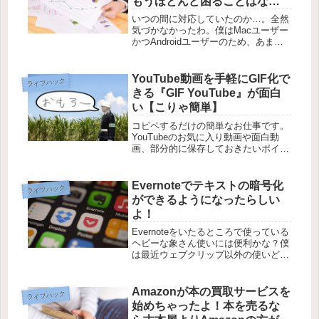
もうほとんど困ることはなく
なりそうだね！【iWork】
いつの間に対応していたのか…。全然
気づかなかったわ。僕はMacユーザー
かつAndroidユーザーのため、あまり
iCloudの恩恵を受けてるなぁとは思い
ませんがKeynoteやPagesといったア
プリにおいては、ちょっと使ってみた
YouTube動画を手軽にGIF化で
ライフハック
いなと思って...
きる『GIF YouTube』が面白
い【こりゃ簡単】
コピペするだけの簡単なお仕事です。
YouTubeのお気に入り動画や面白動
画、部分的に保存しておきたいポイン
トを手軽にGIFアニメーション形式に
してくれる『GIF YouTube』がなかな
かに便利そう。動画をGIFアニメーシ
Evernoteでテキストの暗号化
ライフハック
ョン化するサービス...
ができるようになったらしい
よ！
Evernoteをいたるところで使っている
ヘビーな象さん使いには便利かな？僕
は最近ウェブクリップ以外の使いどこ
ろを考えていて、やっぱりシンプルな
ところ、エントリーの下書き用途とし
てEvernoteって最適解なのかなあ…な
Amazonが本の買取サービスを
ライフハック
んて思ってたところで...
始めちゃったよ！本を売るな