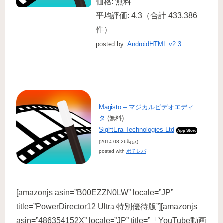
価格:
無料
平均評価:
4.3（合計 433,386
件）
posted by:
AndroidHTML v2.3
Magisto – マジカルビデオエディ
タ
(無料)
SightEra Technologies Ltd
App Store
(2014.08.26時点)
posted with
ポチレバ
[amazonjs asin=”B00EZZN0LW” locale=”JP”
title=”PowerDirector12 Ultra 特別優待版”][amazonjs
asin=”486354152X” locale=”JP” title=”「YouTube動画