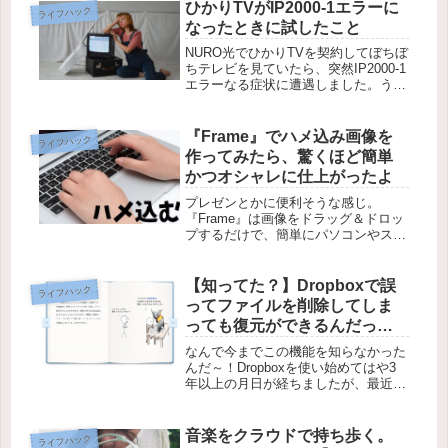
ひかりTVがIP2000-1エラーに
ライフハック
なったときに試したこと
NURO光でひかりTVを契約してぼちぼ
ちテレビを見ていたら、突然IP2000-1
エラーなる症状に遭遇しました。うー
んなんやろかこれ？突然テレビ見れん
くなってしまったやんけ。しばらく待
っときゃ直るやろと思って待ってはみ
『Frame』でハメ込み画像を
ライフハック
たものの、待てど暮らせど...
作ってみたら、驚くほど簡単
かつオシャレに仕上がったよ
プレゼンとかに便利そうな感じ。
『Frame』は画像をドラッグ＆ドロッ
プするだけで、簡単にパソコンやスマ
ートフォンにごく自然な感じで画像を
ハメ込むことができるウェブサービス
です。このサービスをうまく使えばプ
【知ってた？】Dropboxで誤
ライフハック
レゼンテーションやポスターなんかの
ってファイルを削除してしま
制...
っても復元ができるんだって
ばよ！【助かった…】
なんで今までこの機能を知らなかった
んだ～！Dropboxを使い始めてはや3
年以上の月日が経ちましたが、最近ま
で知らなかったことがあります。ファ
イルの復元機能。うん、普段アプリの
使用しかしてないからね。知らなくて
音楽をクラウドで持ち歩く。
ライフハック
も仕方ないよね（言い訳）。