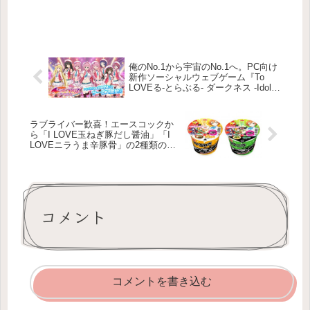
俺のNo.1から宇宙のNo.1へ。PC向け
新作ソーシャルウェブゲーム『To
LOVEる-とらぶる- ダークネス -Idol
Recolution-』の配信がスタート！
ラブライバー歓喜！エースコックか
ら「I LOVE玉ねぎ豚だし醤油」「I
LOVEニラうま辛豚骨」の2種類のラ
ーメンが登場！【劇場版公開記念企
画】
コメント
コメントを書き込む