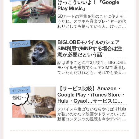
けっこういいよ！『Google
Play Music』
SDカードの容量を別のことに使えそ
うだね。スマホを音楽プレイヤーの代
わりとしても使っている人、けっこう
いると思います。SDカードの容量い
っぱいに音楽を詰め込んでいるってい
う人も多そう。音楽だけに容量を割い
BIGLOBEモバイルのシェア
ライフハック
ているんならまだしも、アプリや写
SIM利用でMNPする場合は注
真、...
意が必要だという話
話は遡ること21年3月後半、BIGLOBE
モバイルを家族でシェアSIMで運用し
ていたんだけれども、それでも楽天モ
バイルの1年無料が気になって気にな
って仕方がなくて、でも1年無料の受
付期限が21年4月7日までと期限が迫っ
【サービス比較】Amazon・
ライフハック
ている。これは乗り換え...
Google Play・iTunes Store・
Hulu・Gyao!…サービスにど
れくらい依存するかで利用す
デバイスを選ばないならやっぱりHulu
るサービスは決めた方がいい
が強いのかな？映画やドラマといった
動画コンテンツの視聴も今やデバイス
【動画視聴】
を選ばない時代だから、自分に合った
方法で動画視聴を楽しみたいもので
す。今回は動画を見る上で外せない
Amazon・Google Play...