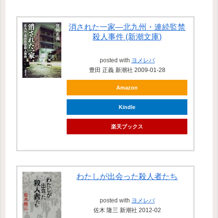
消された一家―北九州・連続監禁
殺人事件 (新潮文庫)
posted with
ヨメレバ
豊田 正義 新潮社 2009-01-28
Amazon
Kindle
楽天ブックス
わたしが出会った殺人者たち
posted with
ヨメレバ
佐木 隆三 新潮社 2012-02