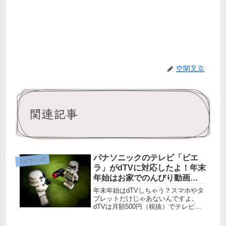
空閑叉京
関連記事
パナソニックのテレビ「ビエ
ライフハック
ラ」がdTVに対応したよ！年末
年始はお家でのんびり動画鑑
賞といきましょうか。
年末年始はdTVしちゃう？スマホやタ
ブレットだけじゃあないんですよ。
dTVは月額500円（税抜）でテレビで
だって見れちゃうんですよ！1つのdア
カウントで最大5つのデバイスで利用