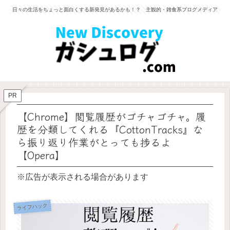
日々の生活をちょっと面白くする新発見があるかも！？ 主観的・雑食系ブログメディア
PR
【Chrome】閲覧履歴がゴチャゴチャ。履
歴を分類してくれる『CottonTracks』な
ら振り返り作業がとっても捗るよ
【Opera】
※広告が表示される場合があります
ライフハック