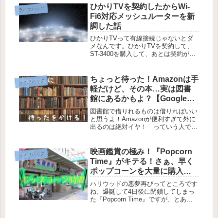
が可能なサービスです。1人でシーン
ひかりTVを契約したからWi-
ライフハック
に合わせて利用するもよし、家族...
Fi6対応メッシュルーターを新
調した話
ひかりTVって有線接続じゃないとダ
メなんです。ひかりTVを契約して、
ST-3400を購入して、あとは契約が完
了して送られてくる会員証に記載の契
約番号を待つだけかと思っていたの
で、危うくつまづくところでした。
ちょっと待った！Amazonは手
ライフハック
軽だけど、その本…実は図書
館にあるかもよ？【Google
Chrome】
図書館で借りれるものは借りればいい
と思うよ！Amazonが便利すぎて外に
出るのは絶対イヤ！ っていう人でも
ない限り、めちゃ使えるかもしれない
拡張機能が今回紹介する『その本、図
書館にあります』ですよ。自分の住ん
映画鑑賞の極み！『Popcorn
ライフハック
でいる地域の図書館を設定しておく...
Time』がキテる！さぁ、早く
ポップコーンを大量に購入す
る準備を進めるんだ！
ハリウッドの悪夢再びってところです
ね。爆誕して4日後に閉鎖してしまっ
た『Popcorn Time』ですが、とある
デベロッパのウェブサイトから
WindowsやMac、Androidといったデ