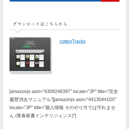
ダウンロードはこちらから
c̲o̲t̲t̲o̲n̲Tracks
[amazonjs asin=”4309246397″ locale=”JP” title=”完全
履歴消去マニュアル”][amazonjs asin=”441304410X”
locale=”JP” title=”個人情報 そのやり方では守れませ
ん (青春新書インテリジェンス)”]