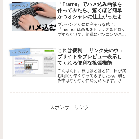
バイスで楽しむことができるフォーク
『Frame』でハメ込み画像を
ライフハック
が登場しました。
作ってみたら、驚くほど簡単
かつオシャレに仕上がったよ
プレゼンとかに便利そうな感じ。
『Frame』は画像をドラッグ＆ドロッ
プするだけで、簡単にパソコンやスマ
ートフォンにごく自然な感じで画像を
ハメ込むことができるウェブサービス
です。このサービスをうまく使えばプ
これは便利! リンク先のウェ
ライフハック
レゼンテーションやポスターなんかの
ブサイトをプレビュー表示し
制...
てくれる便利な拡張機能
こんばんわ。秋もほどほどに、日が沈
む時間が早くなってきましたね。朝と
夜中はなかなかに冷え込みます。さて
さて、今日はGoogle Chromeの拡張機
能SwiftPreviewのご紹介です。この機
能をGoogle Chromeに追加すると、
な...
スポンサーリンク