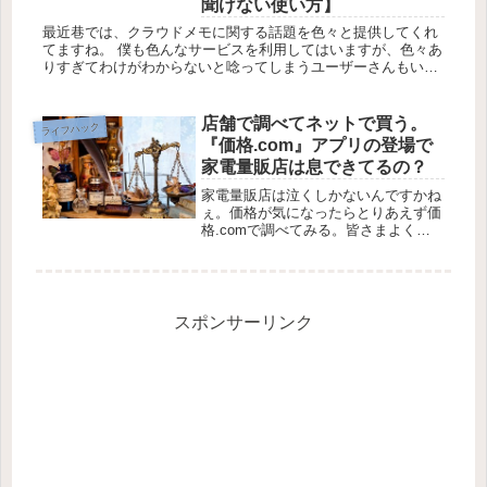
聞けない使い方】
最近巷では、クラウドメモに関する話題を色々と提供してくれ
てますね。 僕も色んなサービスを利用してはいますが、色々あ
りすぎてわけがわからないと唸ってしまうユーザーさんもいら
っしゃったようなので、ここで簡単に『Evernote』がどんなも
のなの...
店舗で調べてネットで買う。
ライフハック
『価格.com』アプリの登場で
家電量販店は息できてるの？
家電量販店は泣くしかないんですかね
ぇ。価格が気になったらとりあえず価
格.comで調べてみる。皆さまよくや
っておられるかと思います。えぇ、も
ちろん僕もその1人です。これまでは
ブラウザからアクセスして、ウェブ内
からカメラを起動してバーコードを
パ...
スポンサーリンク