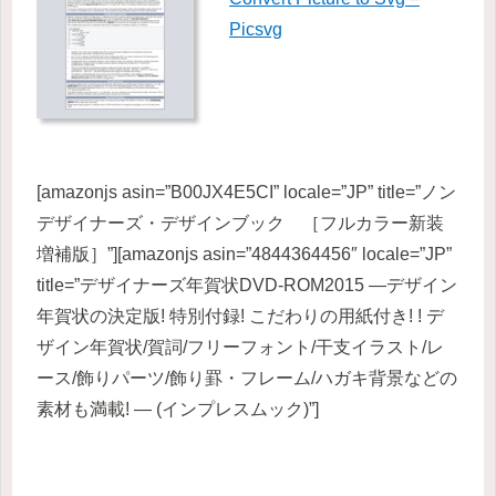
Picsvg
[amazonjs asin=”B00JX4E5CI” locale=”JP” title=”ノン
デザイナーズ・デザインブック ［フルカラー新装
増補版］”][amazonjs asin=”4844364456″ locale=”JP”
title=”デザイナーズ年賀状DVD-ROM2015 —デザイン
年賀状の決定版! 特別付録! こだわりの用紙付き! ! デ
ザイン年賀状/賀詞/フリーフォント/干支イラスト/レ
ース/飾りパーツ/飾り罫・フレーム/ハガキ背景などの
素材も満載! — (インプレスムック)”]