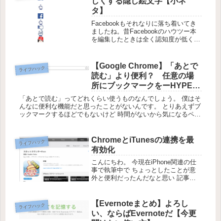
しくする隠し絵文字【小ネ
タ】
Facebookもそれなりに落ち着いてき
ましたね。昔Facebookのハウツー本
を編集したときは全く認知度が低く、
本が発売された数日後に大幅な表示に
関する仕様が変更されてガックリきた
ことを思い出します。今回はそんな
【Google Chrome】「あとで
ライフハック
Facebookでちょっと...
読む」より便利？ 任意の場
所にブックマークをーHYPER-
ANCHORー
「あとで読む」ってどれくらい使うものなんでしょう。 僕はそ
んなに便利な機能だと思ったことがないんです。 とりあえずブ
ックマークするほどでもないけど 時間がないから気になるペー
ジをぽいっと放り込むっていう人は どんな風に活用しているの
かなと思...
ChromeとiTunesの連携を最
ライフハック
有効化
こんにちわ。 今現在iPhone関連の仕
事で執筆中で ちょっとしたことが意
外と便利だったんだなと思い 記事に
しようと原稿を放棄して更新してま
す。 iPhoneやMacのアプリをPCで検
索するとき、iTunesプレビューサイト
【Evernoteまとめ】よろし
ライフハック
を 見るってこと...
い、ならばEvernoteだ【今更