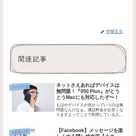
空閑叉京
関連記事
ネットさえあればデバイスは
ライフハック
無問題！『050 Plus』がとう
とうMacにも対応したぞ〜！
もはやデバイスが何かっていうのは無
問題なんだなぁ。通話料金がお安くな
りますよってことで利用している人が
多いサービスの1つ『050 Plus』がス
マートフォンだけじゃなくWindows
PCやMacでも利用が可能って知って
【Facebook】メッセージを楽
ライフハック
ました？ もはや05...