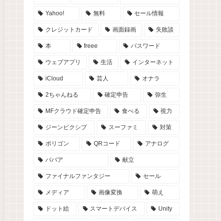
Yahoo!
無料
セール情報
クレジットカード
画面録画
失敗談
本
freee
パスワード
ウェブアプリ
生活
インターネット
iCloud
芸人
オナラ
2ちゃんねる
確定申告
弥生
MFクラウド確定申告
食べる
視力
ジーンピクシブ
スーファミ
対策
ポリゴン
QRコード
アナログ
ババア
献立
ファイナルファンタジー
セール
メディア
画像変換
萌え
ドット絵
スマートデバイス
Unity