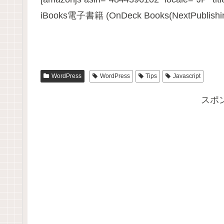
iBooks電子書籍 (OnDeck Books(NextPublishin
WordPress
WordPress
Tips
Javascript
スポ