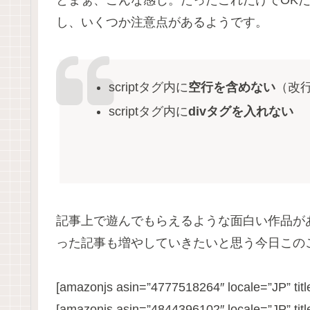
とまぁ、こんな感じ。たったこれだけでOK
し、いくつか注意点があるようです。
scriptタグ内に
空行を含めない
（改行
scriptタグ内に
divタグを入れない
記事上で遊んでもらえるような面白い作品が
った記事も増やしていきたいと思う今日この
[amazonjs asin=”4777518264″ locale=”JP
[amazonjs asin=”4844396102″ locale=”