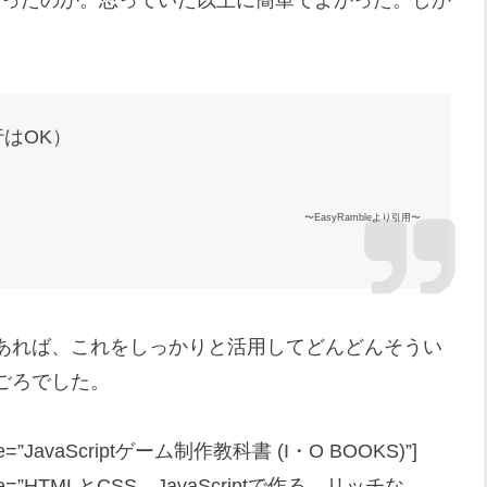
だったのか。思っていた以上に簡単でよかった。しか
はOK）
〜EasyRambleより引用〜
あれば、これをしっかりと活用してどんどんそうい
ごろでした。
” title=”JavaScriptゲーム制作教科書 (I・O BOOKS)”]
JP” title=”HTMLとCSS、JavaScriptで作る、リッチな