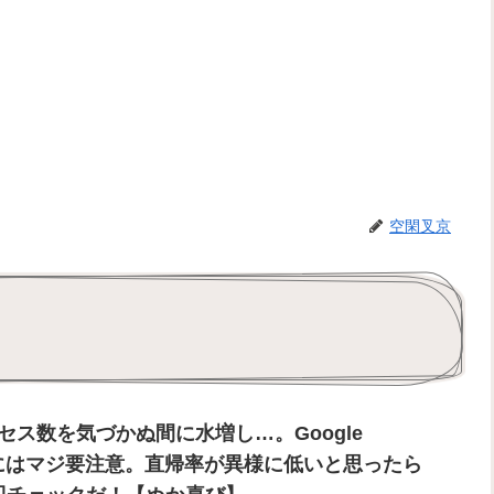
空閑叉京
ス数を気づかぬ間に水増し…。Google
重登録にはマジ要注意。直帰率が異様に低いと思ったら