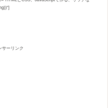
g))”]
ンサーリンク