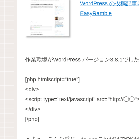
WordPress の投稿記事
EasyRamble
作業環境がWordPress バージョン3.8.1で
[php htmlscript=”true”]
<div>
<script type="text/javascript" src="http://◯◯"
</div>
[/php]