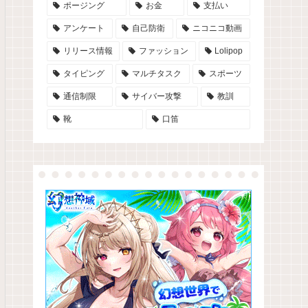
ポージング
お金
支払い
アンケート
自己防衛
ニコニコ動画
リリース情報
ファッション
Lolipop
タイピング
マルチタスク
スポーツ
通信制限
サイバー攻撃
教訓
靴
口笛