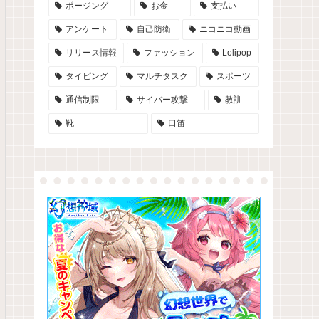
ポージング
お金
支払い
アンケート
自己防衛
ニコニコ動画
リリース情報
ファッション
Lolipop
タイピング
マルチタスク
スポーツ
通信制限
サイバー攻撃
教訓
靴
口笛