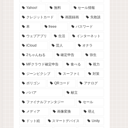
Yahoo!
無料
セール情報
クレジットカード
画面録画
失敗談
本
freee
パスワード
ウェブアプリ
生活
インターネット
iCloud
芸人
オナラ
2ちゃんねる
確定申告
弥生
MFクラウド確定申告
食べる
視力
ジーンピクシブ
スーファミ
対策
ポリゴン
QRコード
アナログ
ババア
献立
ファイナルファンタジー
セール
メディア
画像変換
萌え
ドット絵
スマートデバイス
Unity