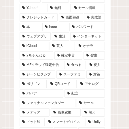
Yahoo!
無料
セール情報
クレジットカード
画面録画
失敗談
本
freee
パスワード
ウェブアプリ
生活
インターネット
iCloud
芸人
オナラ
2ちゃんねる
確定申告
弥生
MFクラウド確定申告
食べる
視力
ジーンピクシブ
スーファミ
対策
ポリゴン
QRコード
アナログ
ババア
献立
ファイナルファンタジー
セール
メディア
画像変換
萌え
ドット絵
スマートデバイス
Unity