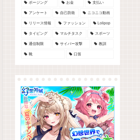
ポージング
お金
支払い
アンケート
自己防衛
ニコニコ動画
リリース情報
ファッション
Lolipop
タイピング
マルチタスク
スポーツ
通信制限
サイバー攻撃
教訓
靴
口笛