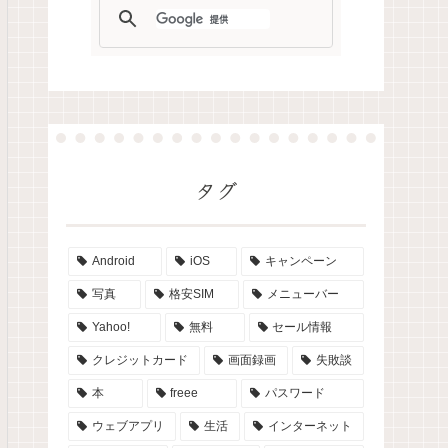
タグ
Android
iOS
キャンペーン
写真
格安SIM
メニューバー
Yahoo!
無料
セール情報
クレジットカード
画面録画
失敗談
本
freee
パスワード
ウェブアプリ
生活
インターネット