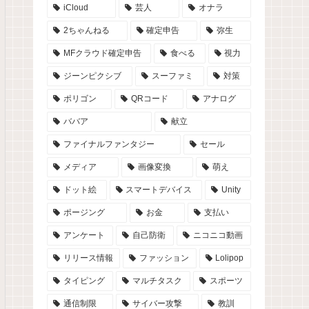
iCloud
芸人
オナラ
2ちゃんねる
確定申告
弥生
MFクラウド確定申告
食べる
視力
ジーンピクシブ
スーファミ
対策
ポリゴン
QRコード
アナログ
ババア
献立
ファイナルファンタジー
セール
メディア
画像変換
萌え
ドット絵
スマートデバイス
Unity
ポージング
お金
支払い
アンケート
自己防衛
ニコニコ動画
リリース情報
ファッション
Lolipop
タイピング
マルチタスク
スポーツ
通信制限
サイバー攻撃
教訓