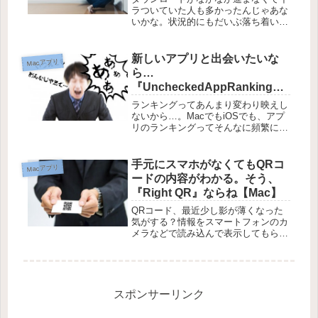
ラついていた人も多かったんじゃあな
いかな。状況的にもだいぶ落ち着いた
ようで、Office for Mac 2016プレビュ
ー版のダウンロード・インストールを
行ってみました。ダウンロードサイズ
新しいアプリと出会いたいな
Macアプリ
が2.5GBとな...
ら…
『UncheckedAppRanking』
はMacやiPhoneアプリのラン
ランキングってあんまり変わり映えし
キングをより見やすくするの
ないから…。MacでもiOSでも、アプ
リのランキングってそんなに頻繁に大
に便利だよ【Mac】
きく変わるってことはありません。月
に1度くらい確認しても、劇的にガラ
リと変わることなく、ゆる〜くゆる〜
手元にスマホがなくてもQRコ
Macアプリ
く変化する程度。『Uncheck...
ードの内容がわかる。そう、
『Right QR』ならね【Mac】
QRコード、最近少し影が薄くなった
気がする？情報をスマートフォンのカ
メラなどで読み込んで表示してもらう
QRコード、最近少し見る機会が少な
くなってきた気もしますが、まだまだ
現役な部分もあります。例えば名刺だ
ったり、PDFだったり、ウェブサイ
ト...
スポンサーリンク