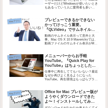
ーザーだけどWindowsが使いたいとき
もあるっていう人に愛用者も多い
「Pararells Desktop」ですが、なんと
イースター・エッグが隠されていたそ
うです。それもなんと、バージョン3
プレビューできるかできない
Macアプリ
から。全然知ら...
かってけっこう重要。
『QLVideo』でサムネイル表
示を可能にしよう【Mac】
動画のサムネイル表示って意外と大
事。Mac OS X 10.9 Mavericksでは、
動画ファイルのサムネイル表示がMP4
など限定的です。avi・flv・mkvとい
った拡張子の動画ファイルのサムネイ
ルは通常表示されませんが、
メニューバーからお手軽
Macアプリ
『QLVide...
YouTube。『Quick Play for
YouTube』はちょっとした息
抜きにちょうど良さ気
仕事中に再生しててもバレない？最近
なぜか再びよく見るようになった
YouTube。再生環境はもっぱらブラウ
ザで、YouTube専用アプリなどは使い
ません。なんとなく。だけどわざわざ
YouTubeを見るためにブラウザを起動
Office for Mac プレビュー版が
Macアプリ
とか、あんまりしたくな...
ようやくダウンロードできた
よ〜！インストールしてみた
よ〜！【Mac】
ダウンロードがなかなか進まなくてイ