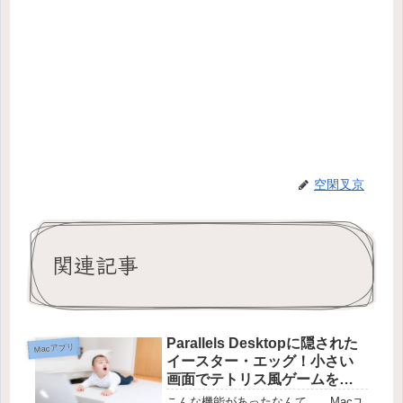
空閑叉京
関連記事
Parallels Desktopに隠された
Macアプリ
イースター・エッグ！小さい
画面でテトリス風ゲームを遊
ぼう！
こんな機能があったなんて…。Macユ