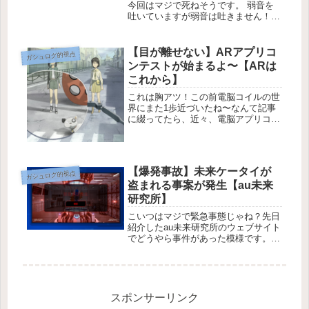
今回はマジで死ねそうです。 弱音を
吐いていますが弱音は吐きません！
さてさて、今回の記事はちょっとした
宣伝です。 といってもいつものよう
な宣伝ではなく、ライター募集の宣伝
【目が離せない】ARアプリコ
ガシュログ的視点
です。 僕がライターとして活動して
ンテストが始まるよ〜【ARは
い...
これから】
これは胸アツ！この前電脳コイルの世
界にまた1歩近づいたね〜なんて記事
に綴ってたら、近々、電脳アプリコン
テストなるものが開催されるらしいで
すよ。場所は福井県鯖江（さばえ）市
というところ。場所はここらへん大き
な地図で見る
【爆発事故】未来ケータイが
ガシュログ的視点
盗まれる事案が発生【au未来
研究所】
こいつはマジで緊急事態じゃね？先日
紹介したau未来研究所のウェブサイト
でどうやら事件があった模様です。先
日紹介したau未来研究所の記事はこち
らから。
スポンサーリンク