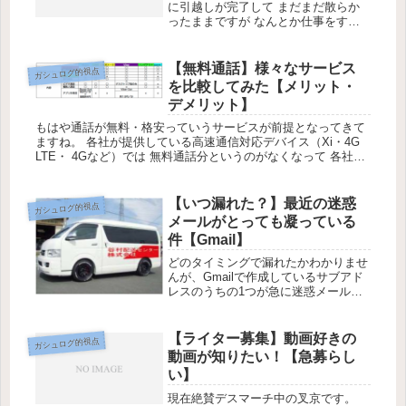
に引越しが完了して まだまだ散らか
ったままですが なんとか仕事をする
環境の整備が整いつつあります。 ネ
ットの開通工事の予定が1月26日のた
め まだ1週間ほどありますが、仕事を
【無料通話】様々なサービス
ガシュログ的視点
いただいている 編集部の方から一...
を比較してみた【メリット・
デメリット】
もはや通話が無料・格安っていうサービスが前提となってきて
ますね。 各社が提供している高速通信対応デバイス（Xi・4G
LTE・ 4Gなど）では 無料通話分というのがなくなって 各社と
も基本21円／30秒というのが基本になってます。 高い。実...
【いつ漏れた？】最近の迷惑
ガシュログ的視点
メールがとっても凝っている
件【Gmail】
どのタイミングで漏れたかわかりませ
んが、Gmailで作成しているサブアド
レスのうちの1つが急に迷惑メールを
受信するようになりました。迷惑メー
ルフィルタが働いてくれているのでま
ったく問題ないんですが、どこから漏
【ライター募集】動画好きの
ガシュログ的視点
れたんだろう。しかしまぁ、最近の...
動画が知りたい！【急募らし
い】
現在絶賛デスマーチ中の叉京です。