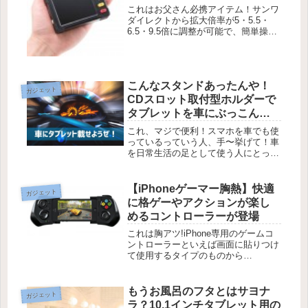
る電子ルーペが発売
これはお父さん必携アイテム！サンワ
ダイレクトから拡大倍率が5・5.5・
6.5・9.5倍に調整が可能で、簡単操作
で拡大できる3.5インチ液晶拡大鏡
『電子ルーペ400-CAM047』が発売さ
れています。新聞や雑誌の文字が読み
づらくなって顔を近づ...
こんなスタンドあったんや！
ガジェット
CDスロット取付型ホルダーで
タブレットを車にぶっこんで
みた。
これ、マジで便利！スマホを車でも使
っているっていう人、手〜挙げて！車
を日常生活の足として使う人にとっ
て、車載ナビってけっこう重要なんじ
ゃあないかと思います。といってもナ
ビなんて普段行かない場所に向かうと
【iPhoneゲーマー胸熱】快適
ガジェット
きくらいしか用なんてないですよね。
に格ゲーやアクションが楽し
日常...
めるコントローラーが登場
これは胸アツ!iPhone専用のゲームコ
ントローラーといえば画面に貼りつけ
て使用するタイプのものから
Bluetooth接続タイプのコントローラ
ーまで様々なタイプがありますが、こ
れはちょっとカッコ良すぎでないか
もうお風呂のフタとはサヨナ
ガジェット
い？
ラ？10.1インチタブレット用の