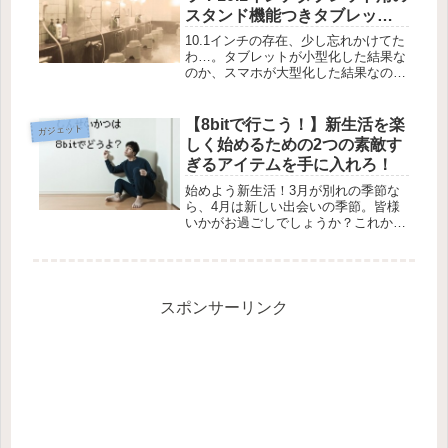
スタンド機能つきタブレット
ケースがサンワサプライより
10.1インチの存在、少し忘れかけてた
発売
わ…。タブレットが小型化した結果な
のか、スマホが大型化した結果なの
か、それともそのどちらもが要因なの
か。なんの因果かは存じませんが、ち
ょっと最近10.1インチのタブレットっ
【8bitで行こう！】新生活を楽
ガジェット
て息してるの？ と思っていたわ...
しく始めるための2つの素敵す
ぎるアイテムを手に入れろ！
始めよう新生活！3月が別れの季節な
ら、4月は新しい出会いの季節。皆様
いかがお過ごしでしょうか？これから
新しい環境で生活を始めるという人も
多いことでしょう。せっかく新生活を
スタートさせるなら、身に付けるアイ
テムも素敵な方がいいでしょ？進学に
し...
スポンサーリンク