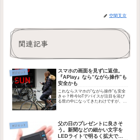
空閑叉京
関連記事
スマホの画面を見ずに返信。
ガジェット
『APlay』なら“ながら操作”も
安全かも
これならスマホの"ながら操作”も安全
きゃ？昨今IoTデバイスが注目を浴び
る世の中になってきたわけですが、ス
マホ用イヤホンってここまで進んでた
のね。『APlay』はヒアラブルデバイ
スの中でもとりわけ注目度の高い
Bluetoothイヤホンとなっ...
父の日のプレゼントに良さそ
ガジェット
う。新聞などの細かい文字を
LEDライトで明るく拡大でき