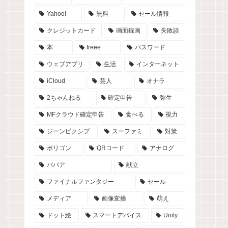
Yahoo!
無料
セール情報
クレジットカード
画面録画
失敗談
本
freee
パスワード
ウェブアプリ
生活
インターネット
iCloud
芸人
オナラ
2ちゃんねる
確定申告
弥生
MFクラウド確定申告
食べる
視力
ジーンピクシブ
スーファミ
対策
ポリゴン
QRコード
アナログ
ババア
献立
ファイナルファンタジー
セール
メディア
画像変換
萌え
ドット絵
スマートデバイス
Unity