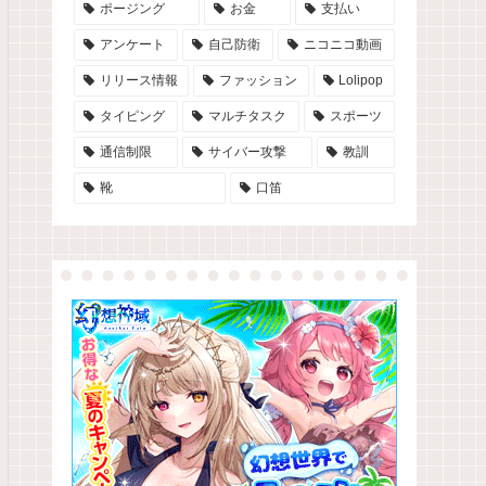
ポージング
お金
支払い
アンケート
自己防衛
ニコニコ動画
リリース情報
ファッション
Lolipop
タイピング
マルチタスク
スポーツ
通信制限
サイバー攻撃
教訓
靴
口笛