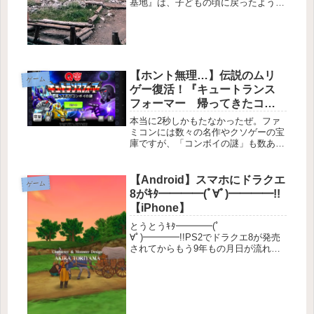
基地』は、子どもの頃に戻ったような
感覚でゲーム内で秘密基地を作り上げ
ていくというストーリー。特別秘密な
わけでもなかったけど「秘密」ってい
う言葉や、仲間との一体感が本当に楽
し...
【ホント無理…】伝説のムリ
ゲーム
ゲー復活！『キュートランス
フォーマー 帰ってきたコン
ボイの謎』【2秒もたない】
本当に2秒しかもたなかったぜ。ファ
ミコンには数々の名作やクソゲーの宝
庫ですが、「コンボイの謎」も数ある
ファミコンソフトの中でも上位に食い
込むソフトの1つでしょう。そんなト
ランスフォーマーが『キュートランス
【Android】スマホにドラクエ
ゲーム
フォーマー 帰ってきたコンボイの
8がｷﾀ━━━━(ﾟ∀ﾟ)━━━━!!
謎』...
【iPhone】
とうとうｷﾀ━━━━(ﾟ
∀ﾟ)━━━━!!PS2でドラクエ8が発売
されてからもう9年もの月日が流れて
いたんですね…。この事実に驚愕…。
あの頃を懐かしく思いながら、始めま
した！スマートフォン版ドラクエ8っ
ていうか、PS2より滑らかな感じがし
ま...