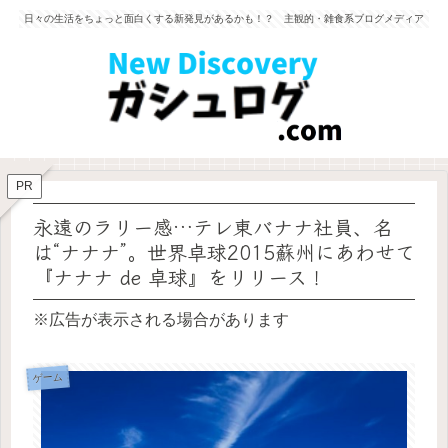
日々の生活をちょっと面白くする新発見があるかも！？ 主観的・雑食系ブログメディア
PR
永遠のラリー感…テレ東バナナ社員、名
は“ナナナ”。世界卓球2015蘇州にあわせて
『ナナナ de 卓球』をリリース！
※広告が表示される場合があります
ゲーム