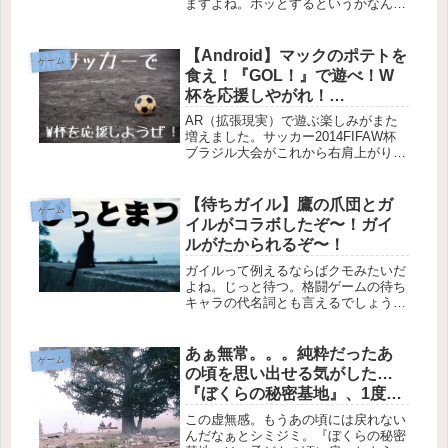
ますよね。ホッとするというかなんと
いうか。今のゲームには欠けてしまっ
ている魅力がドットには詰まっている
という熱い何かを語りだすということ
【Android】マックのポテトを
ゲーム
は、おっさん化が進行しているとい
食え！『GOL！』で遊べ！W
う...
杯を応援しやがれ！
【iPhone】
AR（拡張現実）で遊ぶ楽しみがまた
増えました。サッカー2014FIFAW杯
ブラジル大会がこれから右肩上がりの
盛り上がりを見せていくことかと思い
ます。W杯の応援も兼ねてマクドナル
ドの限定ポテトを貪りつつも、
【待ちガイル】鷹の爪団とガ
ゲーム
『GOL！』でほんの少しだけW杯を
イルがコラボしたぞ〜！ガイ
先...
ルがたかられるぞ〜！
ガイルって例えるならばクモみたいだ
よね。じっと待つ。格闘ゲームの待ち
キャラの代名詞とも言えるでしょう
「待ちガイル」専用ゲーム、『待ちガ
イル〜TAKAREET FIGHTER Ⅱ〜』
がリリースされました。いや〜、じっ
あぁ無常。。。純粋だったあ
ゲーム
と待ってた甲斐があったわ。
の頃を思い出せる気がした…
『ぼくらの秘密基地』、1度は
やっとき。
この虚無感。もうあの頃には戻れない
んだなぁとシミジミ。『ぼくらの秘密