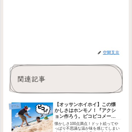
空閑叉京
関連記事
【オッサンホイホイ】この懐
ゲーム
かしさはホンモノ！『アクシ
ョン作ろう。ピコピコメーカ
ーPLUS』でドットゲームを遊
懐かしさ100点満点！ドット絵ってや
べる作れる！
っぱり不思議な温か味を感じてしまい