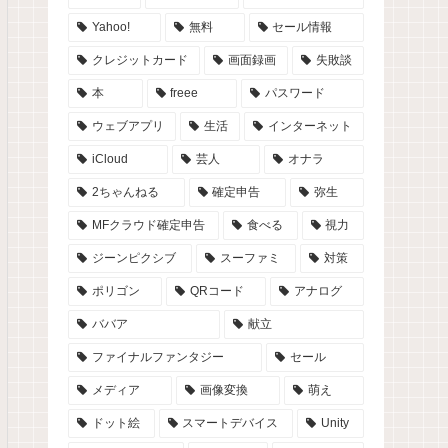
Yahoo!
無料
セール情報
クレジットカード
画面録画
失敗談
本
freee
パスワード
ウェブアプリ
生活
インターネット
iCloud
芸人
オナラ
2ちゃんねる
確定申告
弥生
MFクラウド確定申告
食べる
視力
ジーンピクシブ
スーファミ
対策
ポリゴン
QRコード
アナログ
ババア
献立
ファイナルファンタジー
セール
メディア
画像変換
萌え
ドット絵
スマートデバイス
Unity