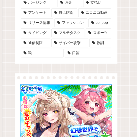
ポージング
お金
支払い
アンケート
自己防衛
ニコニコ動画
リリース情報
ファッション
Lolipop
タイピング
マルチタスク
スポーツ
通信制限
サイバー攻撃
教訓
靴
口笛