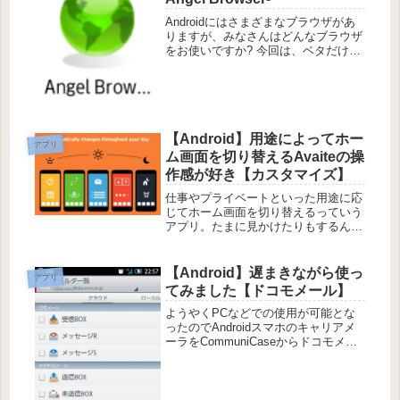
Androidにはさまざまなブラウザがあ
りますが、みなさんはどんなブラウザ
をお使いですか? 今回は、ベタだけど
このアプリを紹介します。 Angel
Browserです。 使っている人も多いか
と思いますが アップデートを重ねる
につれ、どんどん...
【Android】用途によってホー
アプリ
ム画面を切り替えるAvaiteの操
作感が好き【カスタマイズ】
仕事やプライベートといった用途に応
じてホーム画面を切り替えるっていう
アプリ。たまに見かけたりもするんだ
けどこれは今までのその類のホームア
プリとは一味違いそう。ということで
『Avaite Beta』を試してみました。
【Android】遅まきながら使っ
アプリ
このアプリ、Beta版なん...
てみました【ドコモメール】
ようやくPCなどでの使用が可能とな
ったのでAndroidスマホのキャリアメ
ーラをCommuniCaseからドコモメー
ルにアップデートしてみました。この
記事ではAndroidアプリのアップデー
ト方法を紹介します。