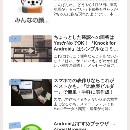
こんばんわ。 どうやら1月25日に東海
地震がくるっていう予知夢を見た人が
2ちゃんに数名現れたようです。 本当
に起こるかどうかは定かではありませ
んが、備えておいて間違いはないと思
うよ。 起きないにこしたことはない
けど、僕も一応備えておきます...
ちょっとした確認への回答は
アプリ
YesかNoでOK！『Knock for
Android』はシンプルなコミュ
ニケーションアプリだった
これはけっこう便利なんじゃあないか
【これは便利！】
な！「はい」か「いいえ」がわかれば
いい程度の質問も、メッセージ系アプ
リを使って質問すると、回答する際に
なんだか気を使ってしまったりしませ
んか？『Knock for Android』を使えば
スマホでの表作りならこれが
アプリ
そんな無駄な気遣い...
ベストかも。『比較表ビルダ
ー』で簡単・手軽に表作成！
スマホで作らざるをえない状況の救世
主になるかも。スマートフォンでも
Excelデータの閲覧・編集が可能にな
りましたが、画像などの挿入はまだで
きない模様（Office for Mobileの場
合）。『比較表ビルダー』はその名の
Androidおすすめブラウザ -
アプリ
通り比較表作成に特...
Angel Browser-