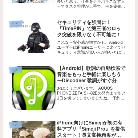
【Android/iPhone】
多いと思う。仕事をテキパキこなす人
ってタスク管理が上手で、何を優先し
て行動すべきかを頭の中で把握できて
ることが多いんじゃないかな。僕がこ
れまで見てきた「仕事がデキる人」に
セキュリティを強固に！
アプリ
はそういったタイプの人が多かった印
『TimePIN』で第三者のロッ
象...
ク突破を限りなく不可能に！
これなら安心感が増すかも。Android
ユーザーはiPhoneユーザーに比べてセ
キュリティ意識が低い人が多いとはよ
く言われることです。特に身近な第三
者が簡単にあなたのデバイスに触れら
れる状況というのはあまりよろしいと
【Android】歌詞の自動検索で
アプリ
は言えませんなぁ。『Ti...
音楽をもっと手軽に楽しもう
ーDiscodeer 歌詞がすぐ分か
る音楽プレイヤーー
おはようございます。 AQUOS
PHONE ZETA SH-02Eの発売まであと
1日を切ってしまいましたね。 予約し
ているヤマダ電機さんからは、果たし
て電話はくるのでしょうか。 無駄に
ドキドキしています。 今日はAndroid
アプリを中心...
iPhone向けにSimejiが初の有
アプリ
料アプリ『Simeji Pro』を提供
スタート！長文変換精度がア