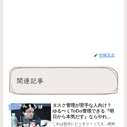
空閑叉京
関連記事
タスク管理が苦手な人向け？
アプリ
ゆる〜くToDo管理できる『明
日から本気だす』ならやれそ
うな気がしてきた！
これは自分にピッタリ！って人…絶対