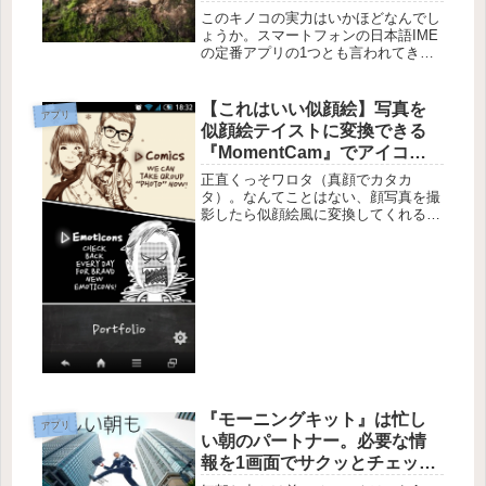
ップ！
このキノコの実力はいかほどなんでし
ょうか。スマートフォンの日本語IME
の定番アプリの1つとも言われてきた
Shimejiですが、3月26日により強力な
機能を加えた形で初の有料版アプリ
『Simeji Pro』の提供を、iPhone向け
【これはいい似顔絵】写真を
アプリ
にスタート...
似顔絵テイストに変換できる
『MomentCam』でアイコン
でも変えようかしら【自己紹
正直くっそワロタ（真顔でカタカ
介に使える】
タ）。なんてことはない、顔写真を撮
影したら似顔絵風に変換してくれるっ
てだけの写真コラージュアプリ
『MmentCam』ですが、これがなかな
か面白い塩梅になってるｗ他のコラー
ジュ系アプリとの違いといったらなん
ていう...
『モーニングキット』は忙し
アプリ
い朝のパートナー。必要な情
報を1画面でサクッとチェック
【Android/iPhone】