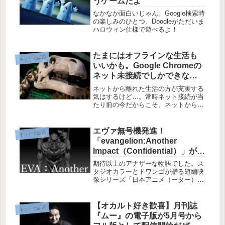
うゲームだよ
なかなか面白いじゃん。Google検索時
の楽しみのひとつ、Doodleがただいま
ハロウィン仕様で遊べるよ！
たまにはオフラインな生活も
ネットで話題
いいかも。Google Chromeの
ネット未接続でしかできない
隠れたミニゲーム
ネットから離れた生活の方が充実する
気はするけど…。常時ネット接続が当
たり前の今だからこそ、ネットからそ
っと離れてみる時間も必要なのかなと
思っちゃったり。ウェブブラウザって
ネットに接続していない環境ではほと
エヴァ無号機発進！
ネットで話題
んど役に立つことはありませんね。だ
「evangelion:Another
け...
Impact（Confidential）」が日
本アニメ（ーター）見本市で
期待以上のアナザーな物語でした。ス
予定通り公開
タジオカラーとドワンゴが贈る短編映
像シリーズ「日本アニメ（ーター）見
本市」にて、本日
「evangelion:Another
Impact（Confidential）」が公開され
【オカルト好き歓喜】月刊誌
ネットで話題
ました。アナザーストーリーとは...
『ムー』の電子版が5月号から