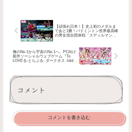
【頑張れ日本！】史上初のメダルま
であと1勝！バドミントン世界最高峰
の男女混合団体戦「スディルマンカ
ップ2015」を応援しようぜ！
俺のNo.1から宇宙のNo.1へ。PC向け
新作ソーシャルウェブゲーム『To
LOVEる-とらぶる- ダークネス -Idol
Recolution-』の配信がスタート！
コメント
コメントを書き込む