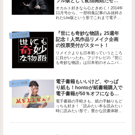
フル版として配信開始だぜ
ッ！
オカルト好きなら心ときめく！2014年
11月号から、一部特集記事のみ抜粋さ
れたLite版という形でこれまで電子版
が提供されていたオカルト誌「ムー」
ですが、ユーザーからの多数のリクエ
ストに応える形で2015年4月9日発売
『世にも奇妙な物語』25週年
ネットで話題
のムー5月号より「フル...
記念！人気作品リメイク企画
の投票受付がスタート！
リメイクよりも日本初っていうところ
に目がいったわ。フジテレビの『世に
も奇妙な物語』は日本初のオムニバス
ドラマとして誕生してから25週年を迎
えました。25周年を記念して、『世に
も奇妙な物語』オフィシャルサイトに
電子書籍もいいけど、やっぱ
て、人気作品投票の募集を開始しま...
ネットで話題
り紙も！hontoが紙書籍購入で
電子書籍が50％オフになる
「読割50」のサービスをスタ
電子書籍の手軽さも、紙の手触りもど
ート！
っちも好き！「読みたい本を読みたい
時に読みたい形で」豊かな読書体験を
具現化するために、「honto」が『読
割50』というサービスの提供を開始し
ました。