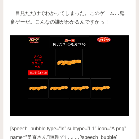
一目見ただけでわかってしまった。このゲーム…鬼
畜ゲーだ。こんなの誰がわかるんですかっ！
[speech_bubble type=”ln” subtype=”L1″ icon=”A.png”
name=”叉京さん”]無理でしょ…[/speech_bubble]