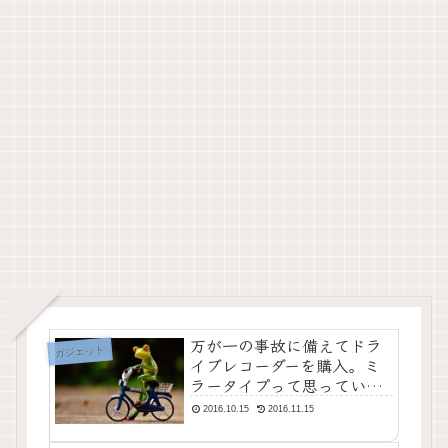
万が一の事故に備えてドラ
ガジェット
イブレコーダーを購入。ミ
ラータイプって思っていた
より便利だった件
2016.10.15
2016.11.15