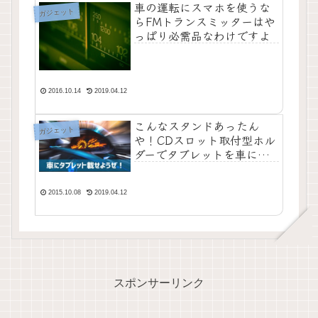
車の運転にスマホを使うな
ガジェット
らFMトランスミッターはや
っぱり必需品なわけですよ
2016.10.14
2019.04.12
こんなスタンドあったん
ガジェット
や！CDスロット取付型ホル
ダーでタブレットを車にぶ
っこんでみた。
2015.10.08
2019.04.12
スポンサーリンク