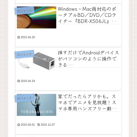
Windows・Mac両対応のポ
ガジェット
ータブルBD／DVD／CDラ
イター『BDR-XS06JL』が
新発売
2015.04.20
挿すだけでAndroidデバイス
ガジェット
がパソコンのように操作で
きる
AndroidHUB『JUH660』＆
ディスプレイ「JDA114」
が4月24日に登場！
2015.04.19
家でだったらアリかも。ス
ガジェット
マホでアニメを見放題！ス
マホ専用ハンズフリー動画
視聴システム『手ぶラクチ
ン』をアニマックスが発
売！
2015.04.01
2015.12.07