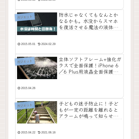
防水じゃなくてもなんとか
ガジェット
なるかも。水没からスマホ
を復活させる魔法の液体、
転ばぬ先の
『Reviveaphone』
2015.05.01
2024.02.29
立体ソフトフレーム+強化ガ
ガジェット
ラスで全面保護！iPhone 6
／6 Plus用液晶全面保護ガ
ラス ソフトフレームが5月
20日発売
2015.04.26
子どもの迷子防止に！子ど
ガジェット
もが一定の距離を離れると
アラームが鳴って知らせて
くれる『デジタルまいごひ
も』
2015.04.22
2021.06.16