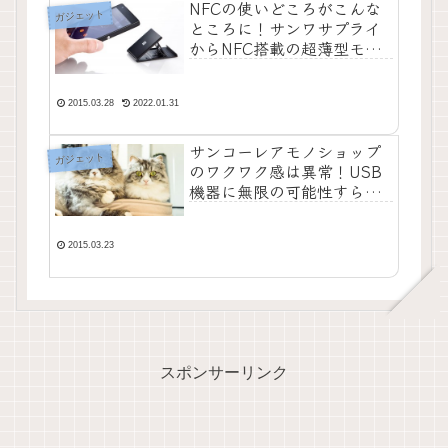
NFCの使いどころがこんな
ガジェット
ところに！サンワサプライ
からNFC搭載の超薄型モバ
イルNFCスタンドが登場
2015.03.28
2022.01.31
サンコーレアモノショップ
ガジェット
のワクワク感は異常！USB
機器に無限の可能性すら感
じる驚きのガジェット6選
2015.03.23
スポンサーリンク