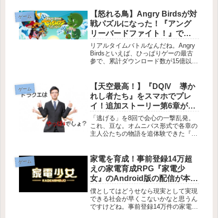
的な部分から勘違いしていたようで
す。今の力士って“まげ"が先なんです
【怒れる鳥】Angry Birdsが対
ゲーム
ね。知らなかった。『ごっつあん伝
戦パズルになった！『アング
説』は「...
リーバードファイト！』で世
界中のプレイヤーとバトルせ
リアルタイムバトルなんだね。Angry
よ！【再来】
Birdsといえば、ひっぱりゲーの最古
参で、累計ダウンロード数が15億以上
とも言われているいわば爆発的ヒット
を記録したモンスターアプリです。そ
のAngry Birdsの最新作がGoogle
【天空最高！】『DQⅣ 導か
ゲーム
Play・...
れし者たち』をスマホでプレ
イ！追加ストーリー第6章が気
になる【Android・iPhone】
「逃げる」を8回で会心の一撃乱発。
これ、豆な。オムニバス形式で各章の
主人公たちの物語を追体験できた『ド
ラゴンクエストⅣ』がAndroid版、
iPhone版とリリースされました。これ
は少年時代をドラクエとともに過ごし
家電を育成！事前登録14万超
ゲーム
た人ならスルーするわけには...
えの家電育成RPG『家電少
女』のAndroid版の配信が本日
スタート！
僕としてはどうせなら現実として実現
できる社会が早くこないかなと思うん
ですけどね。事前登録14万件の家電育
成RPG『家電少女』のAndroid版アプ