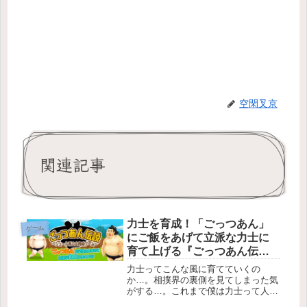
空閑叉京
関連記事
力士を育成！「ごっつあん」
ゲーム
にご飯をあげて立派な力士に
育て上げる『ごっつあん伝
説』がシュールすぎる
力士ってこんな風に育てていくの
か…。相撲界の裏側を見てしまった気
がする…。これまで僕は力士って人が
なるものだと思っていたけれど、根本