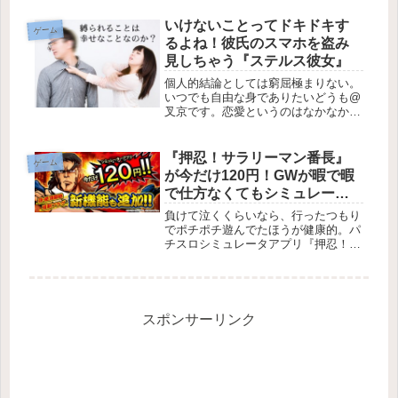
リが本日より配信を開始しました。事
前登録していた人も、今初めて知った
いけないことってドキドキす
ゲーム
人も、スタートダッシュする...
るよね！彼氏のスマホを盗み
見しちゃう『ステルス彼女』
個人的結論としては窮屈極まりない。
いつでも自由な身でありたいどうも@
叉京です。恋愛というのはなかなかど
うして難しいもので、些細なことでも
気になりだしたらとたんに相手に対し
て不信感を持ってしまうものです。
『押忍！サラリーマン番長』
ゲーム
『ステルス彼女』は彼氏のスマホを彼
が今だけ120円！GWが暇で暇
氏が...
で仕方なくてもシミュレータ
ーで我慢しとこうぜ！
負けて泣くくらいなら、行ったつもり
でポチポチ遊んでたほうが健康的。パ
チスロシミュレータアプリ『押忍！サ
ラリーマン番長』が、アプリ本体価格
900円（iOS版は960円）が期間限定で
120円で購入できるセールを開催して
います。日本のGoogle...
スポンサーリンク