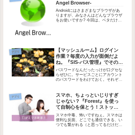
Angel Browser-
Androidにはさまざまなブラウザがあ
りますが、みなさんはどんなブラウザ
をお使いですか? 今回は、ベタだけど
このアプリを紹介します。 Angel
Browserです。 使っている人も多いか
と思いますが アップデートを重ねる
につれ、どんどん...
【マッシュルーム】ログイン
アプリ
作業？毎度の入力が面倒だよ
ね。『SIS-パス管理』でその作
業、楽にしないかい？
パスワードなんだったっけが口グセな
【Android】
らぜひに。サービスごとにアカウント
のパスワードをわけておく。それぞれ
のパスワードをしっかりと記憶してお
く。セキュリティ的にはこれができれ
ば一番いいと思います。よく使うサー
スマホ、ちょっといじりすぎ
アプリ
ビスなら覚えておけるけど、利用頻度
じゃない？『Forest』を使っ
の...
て自制心を保とう！ストップ
スマホ依存！
スマホ中毒、怖いですねぇ。スマホは
便利な反面、どこでも通信できる、い
つでも繋がれる（と思ってるだけだと
思うけど）ことが原因なのか、手放せ
ない存在になっているという人が多い