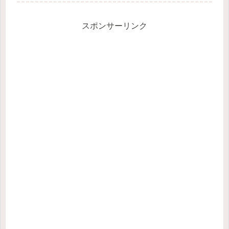
でしょう。中毒なだけならまだ救いよ
うがありますが、それが病気にまで発
展...
スポンサーリンク