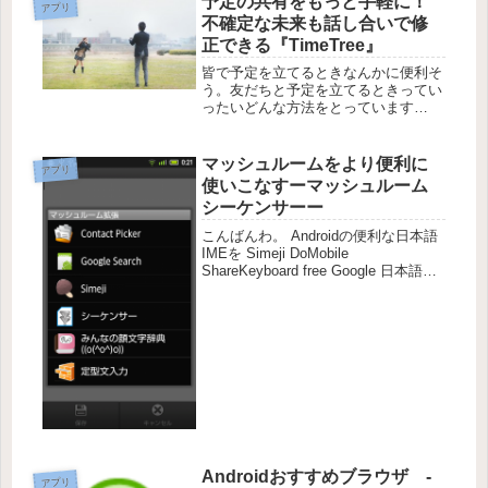
予定の共有をもっと手軽に！
アプリ
目の前にある環境が当たり前と思える
不確定な未来も話し合いで修
っ...
正できる『TimeTree』
皆で予定を立てるときなんかに便利そ
う。友だちと予定を立てるときってい
ったいどんな方法をとっています
か？ LINEのグループトークなんか
を使うことも多いでしょう。だけど、
「スムーズに」予定を立てようとする
マッシュルームをより便利に
アプリ
と、チャットだと難しい。『TimeTr...
使いこなすーマッシュルーム
シーケンサーー
こんばんわ。 Androidの便利な日本語
IMEを Simeji DoMobile
ShareKeyboard free Google 日本語入
力 と3つ紹介しましたね。 他にも便利
だったり、オシャレだったりといった
日本語IMEはたくさんあ...
Androidおすすめブラウザ -
アプリ