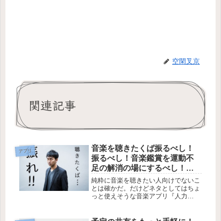
空閑叉京
関連記事
音楽を聴きたくば振るべし！
アプリ
振るべし！音楽鑑賞を運動不
足の解消の場にするべし！
【Android】
純粋に音楽を聴きたい人向けでないこ
とは確かだ。だけどネタとしてはちょ
っと使えそうな音楽アプリ『人力
NyanCat』はけっこう面白そうな感
じ。今ある環境が当たり前と思ってい
るのであれば、それは間違いだ。今、