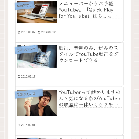
メニューバーからお手軽
Macアプリ
YouTube。『Quick Play
for YouTube』はちょっと
した息抜きにちょうど良さ
気
2015.06.07
2019.04.12
動画、音声のみ、好みのス
ライフハック
タイルでYouTube動画をダ
ウンロードできる
『ClipConverter』が手軽す
ぎ！
2015.02.17
YouTuberって儲かりますの
叉
京さんの目がテン
ん？気になるあのYouTuber
の収益は一体いくら？を
『SOCIAL BLADE』で調べ
てみた【好きなことで生き
ていく】
2015.02.01