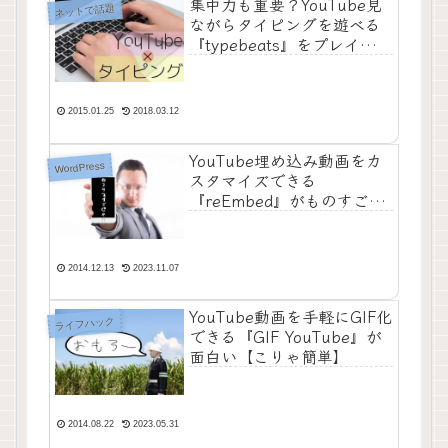
集中力も重要？YouTube見
ネットで話題
ながらタイピングを遊べる
『typebeats』をプレイして
みた
2015.01.25
2018.03.12
YouTube埋め込み動画をカ
WordPress
スタマイズできる
『reEmbed』がものすごい
オシャレ感が漂ってる
【WordPress】
2014.12.13
2023.11.07
YouTube動画を手軽にGIF化
ライフハック
できる『GIF YouTube』が
面白い【こりゃ簡単】
2014.08.22
2023.05.31