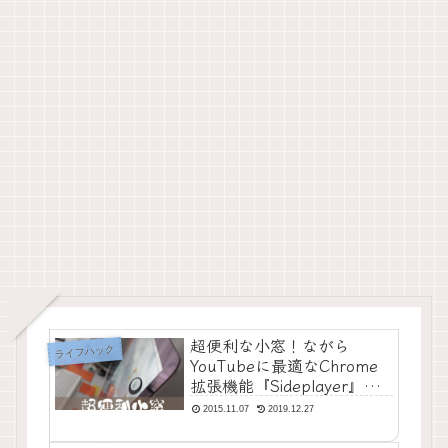
超便利な小窓！ながら
ライフハック
YouTubeに最適なChrome
拡張機能『Sideplayer』が
超オススメ！
2015.11.07
2019.12.27