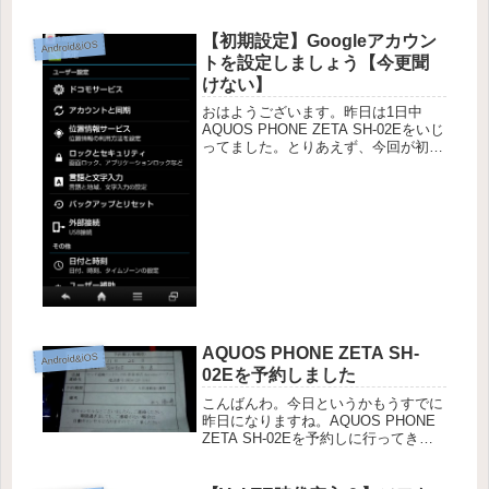
応募も完了済み。早い者勝ちの先着2
万名までなので、購入したという人は
【初期設定】Googleアカウン
忘れずに応募しましょ...
Android&iOS
トを設定しましょう【今更聞
けない】
おはようございます。昨日は1日中
AQUOS PHONE ZETA SH-02Eをいじ
ってました。とりあえず、今回が初ス
マホという人も多く見受けられたので
簡単な設定関係のことをつらつらとい
くつか記事にしたいと思います。まず
第１回目の今回はGo...
AQUOS PHONE ZETA SH-
Android&iOS
02Eを予約しました
こんばんわ。今日というかもうすでに
昨日になりますね。AQUOS PHONE
ZETA SH-02Eを予約しに行ってきま
した。さすが田舎といったところです
ね。都会とのスマートフォンに対する