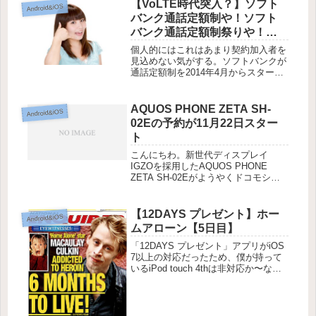
温度差を肌で感じました。2chなんか
【VoLTE時代突入？】ソフト
Android&iOS
ではすでに11月上...
バンク通話定額制や！ソフト
バンク通話定額制祭りや！！
【果たして流行るのか？】
個人的にはこれはあまり契約加入者を
見込めない気がする。ソフトバンクが
通話定額制を2014年4月からスタート
させるという話題が注目を浴びている
ようですね。これまで行っていた通話
定額との違いは、同一キャリア間での
AQUOS PHONE ZETA SH-
Android&iOS
通話に限らず、他キャリアへの発信...
02Eの予約が11月22日スター
ト
こんにちわ。新世代ディスプレイ
IGZOを採用したAQUOS PHONE
ZETA SH-02Eがようやくドコモショ
ップでの予約が11月22日からスタート
しますね。量販店なんかも予約をスタ
ートしているところも多いようです。
【12DAYS プレゼント】ホー
Android&iOS
僕もそろそろ予約して...
ムアローン【5日目】
「12DAYS プレゼント」アプリがiOS
7以上の対応だったため、僕が持って
いるiPod touch 4thは非対応か〜なん
て残念がっていましたがiTunesでやっ
ぱりダウンロードできました。うれす
ぃ〜！ということで、気になる5日目
のプレ...