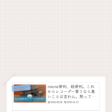
nasne便利、超便利。これ
ライフハック
からレコーダー買うなら悪
いことは言わん。黙って
nasne買っとき。【追記ア
2016.09.06
2023.01.13
リ】