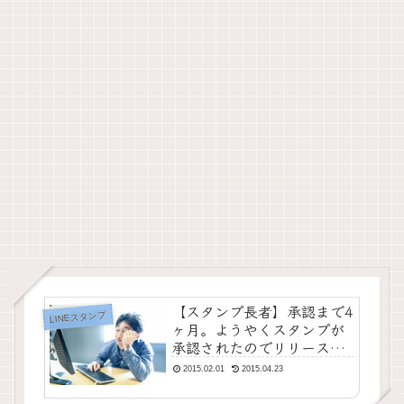
【スタンプ長者】承認まで4
LINEスタンプ
ヶ月。ようやくスタンプが
承認されたのでリリースし
てみます。そして今回の反
2015.02.01
2015.04.23
省点【目指せ】