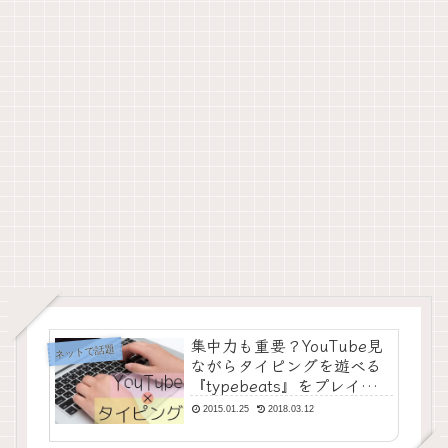
集中力も重要？YouTube見
ネットで話題
ながらタイピングを遊べる
『typebeats』をプレイし
てみた
2015.01.25
2018.03.12