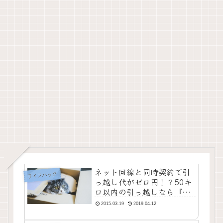
ネット回線と同時契約で引
ライフハック
っ越し代がゼロ円！？50キ
ロ以内の引っ越しなら『ゼ
ロコシ！』が使えるかも！
2015.03.19
2019.04.12