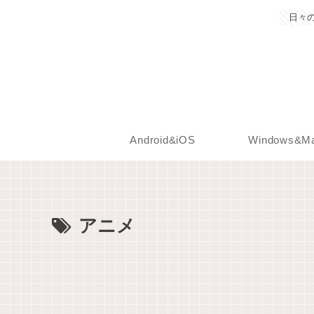
日々
Android&iOS
Windows&M
アニメ