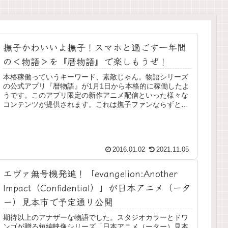
撫子かわいいよ撫子！スマホと過ごす一年間
の＜物語＞を『暦物語』で楽しもうぜ！
本格稼働っていうキーワード、素敵じゃん。物語シリーズ
の公式アプリ『暦物語』が1月1日から本格的に稼働したよ
うです。このアプリ限定の新作アニメ配信といった様々な
コンテンツが提供されます。これは撫子ファンならずとも
毎日チェックしておきたいところ...
2016.01.02
2021.11.05
エヴァ無号機発進！「evangelion:Another
Impact（Confidential）」が日本アニメ（ータ
ー）見本市で予定通り公開
期待以上のアナザーな物語でした。スタジオカラーとドワ
ンゴが贈る短編映像シリーズ「日本アニメ（ーター）見本