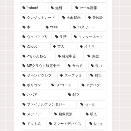
Yahoo!
無料
セール情報
クレジットカード
画面録画
失敗談
本
freee
パスワード
ウェブアプリ
生活
インターネット
iCloud
芸人
オナラ
2ちゃんねる
確定申告
弥生
MFクラウド確定申告
食べる
視力
ジーンピクシブ
スーファミ
対策
ポリゴン
QRコード
アナログ
ババア
献立
ファイナルファンタジー
セール
メディア
画像変換
萌え
ドット絵
スマートデバイス
Unity