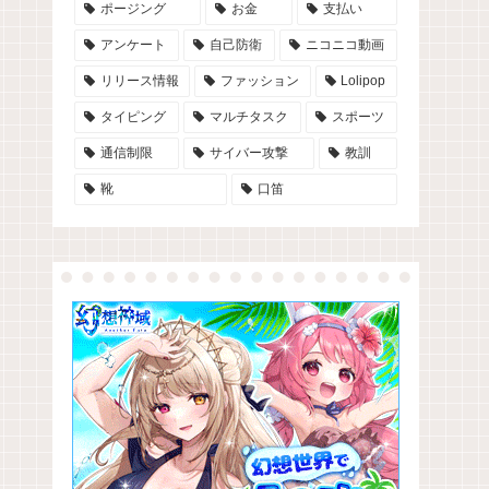
ポージング
お金
支払い
アンケート
自己防衛
ニコニコ動画
リリース情報
ファッション
Lolipop
タイピング
マルチタスク
スポーツ
通信制限
サイバー攻撃
教訓
靴
口笛